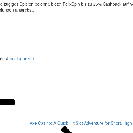
 zügiges Spielen belohnt, bietet FelixSpin bis zu 25% Cashback auf Ver
hlungen anstrebst.
ries
Uncategorized
Axe Casino: A Quick‑Hit Slot Adventure for Short, High‑