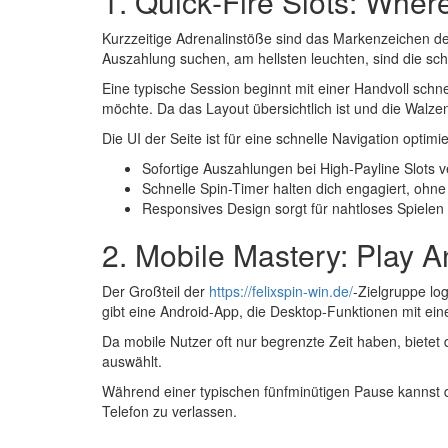
1. Quick‑Fire Slots: Whe
Kurzzeitige Adrenalinstöße sind das Markenzeichen des F
Auszahlung suchen, am hellsten leuchten, sind die sc
Eine typische Session beginnt mit einer Handvoll schn
möchte. Da das Layout übersichtlich ist und die Walze
Die UI der Seite ist für eine schnelle Navigation optimi
Sofortige Auszahlungen bei High‑Payline Slots 
Schnelle Spin-Timer halten dich engagiert, ohne
Responsives Design sorgt für nahtloses Spielen
2. Mobile Mastery: Play A
Der Großteil der
https://felixspin-win.de/
-Zielgruppe lo
gibt eine Android-App, die Desktop-Funktionen mit eine
Da mobile Nutzer oft nur begrenzte Zeit haben, bietet 
auswählt.
Während einer typischen fünfminütigen Pause kannst d
Telefon zu verlassen.