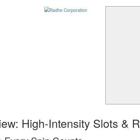
Radhe Corporation
Event Decor Company
ew: High‑Intensity Slots & 