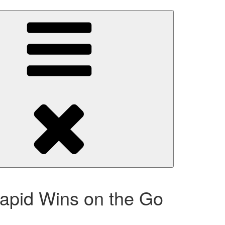
Rapid Wins on the Go