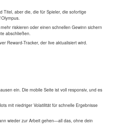
tel, aber die, die für Spieler, die sofortige
f Olympus.
 mehr riskieren oder einen schnellen Gewinn sichern
ute abschließen.
ver Reward-Tracker, der live aktualisiert wird.
sen ein. Die mobile Seite ist voll responsiv, und es
s mit niedriger Volatilität für schnelle Ergebnisse
ann wieder zur Arbeit gehen—all das, ohne dein