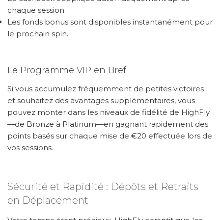
chaque session.
Les fonds bonus sont disponibles instantanément pour
le prochain spin.
Le Programme VIP en Bref
Si vous accumulez fréquemment de petites victoires
et souhaitez des avantages supplémentaires, vous
pouvez monter dans les niveaux de fidélité de HighFly
—de Bronze à Platinum—en gagnant rapidement des
points basés sur chaque mise de €20 effectuée lors de
vos sessions.
Sécurité et Rapidité : Dépôts et Retraits
en Déplacement