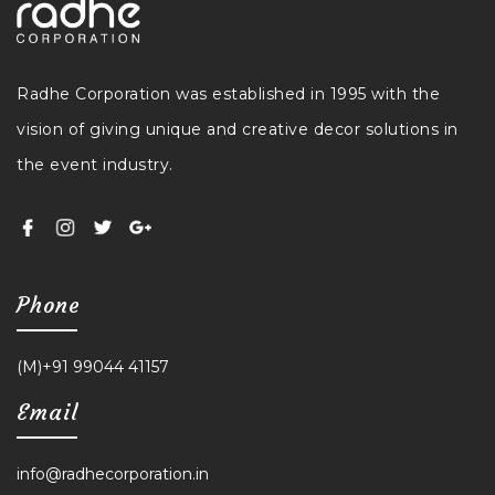
Radhe Corporation was established in 1995 with the
vision of giving unique and creative decor solutions in
the event industry.
Phone
(M)+91 99044 41157
Email
info@radhecorporation.in