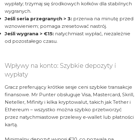
wypłaty; trzymaj się środkowych kołków dla stabilnych
wygranych.
Jeśli seria przegranych > 3:
przerwa na minutę przed
wznowieniem; pomaga zresetować nastrój.
Jeśli wygrana > €15:
natychmiast wypłać, niezależnie
od pozostałego czasu.
Wpływy na konto: Szybkie depozyty i
wypłaty
Gracz preferujący krótkie sesje ceni szybkie transakcje
finansowe. Mr Punter obsługuje Visa, Mastercard, Skrill,
Neteller, Mifinity i kilka kryptowalut, takich jak Tether i
Ethereum – wszystko można szybko przetworzyć
przez natychmiastowe przelewy e‑wallet lub płatności
kartą.
Minimalny depozyt wynosi €10, co pozwala na