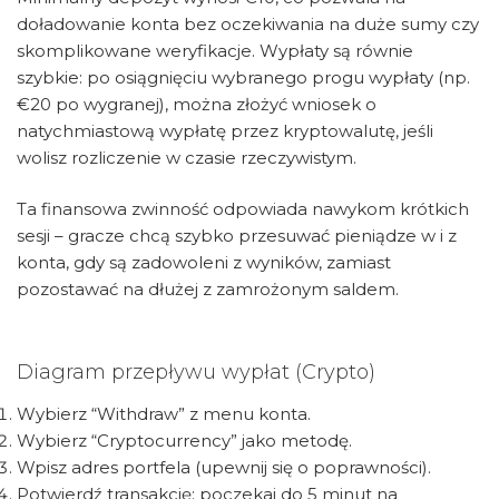
doładowanie konta bez oczekiwania na duże sumy czy
skomplikowane weryfikacje. Wypłaty są równie
szybkie: po osiągnięciu wybranego progu wypłaty (np.
€20 po wygranej), można złożyć wniosek o
natychmiastową wypłatę przez kryptowalutę, jeśli
wolisz rozliczenie w czasie rzeczywistym.
Ta finansowa zwinność odpowiada nawykom krótkich
sesji – gracze chcą szybko przesuwać pieniądze w i z
konta, gdy są zadowoleni z wyników, zamiast
pozostawać na dłużej z zamrożonym saldem.
Diagram przepływu wypłat (Crypto)
Wybierz “Withdraw” z menu konta.
Wybierz “Cryptocurrency” jako metodę.
Wpisz adres portfela (upewnij się o poprawności).
Potwierdź transakcję; poczekaj do 5 minut na