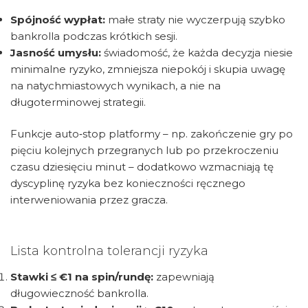
Spójność wypłat:
małe straty nie wyczerpują szybko
bankrolla podczas krótkich sesji.
Jasność umysłu:
świadomość, że każda decyzja niesie
minimalne ryzyko, zmniejsza niepokój i skupia uwagę
na natychmiastowych wynikach, a nie na
długoterminowej strategii.
Funkcje auto‑stop platformy – np. zakończenie gry po
pięciu kolejnych przegranych lub po przekroczeniu
czasu dziesięciu minut – dodatkowo wzmacniają tę
dyscyplinę ryzyka bez konieczności ręcznego
interweniowania przez gracza.
Lista kontrolna tolerancji ryzyka
Stawki ≤ €1 na spin/rundę:
zapewniają
długowieczność bankrolla.