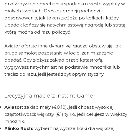
przewidywalne mechaniki spadania i częste wypłaty w
małych kwotach. Dreszcz emocji pochodzi z
obserwowania, jak token zjeżdża po kołkach; każdy
upadek kończy się natychmiastową nagrodą lub stratą,
którą można od razu policzyć.
Aviator oferuje inną dynamikę: gracze obstawiają, jak
długo samolot pozostanie w locie, zanim zacznie
opadać. Gdy złożysz zakład przed katastrofą,
wygrywasz natychmiast na podstawie mnożnika lub
tracisz od razu, jeśli jesteś zbyt optymistyczny.
Decyzyjna macierz Instant Game
Aviator:
zakład mały (€0.10), jeśli chcesz wysokiej
częstotliwości; większy (€1) tylko, jeśli celujesz w większy
mnożnik.
Plinko Rush:
wybierz najwyższe kołki dla większej