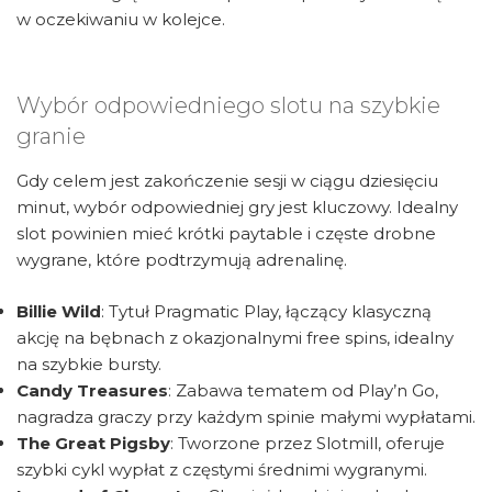
w oczekiwaniu w kolejce.
Wybór odpowiedniego slotu na szybkie
granie
Gdy celem jest zakończenie sesji w ciągu dziesięciu
minut, wybór odpowiedniej gry jest kluczowy. Idealny
slot powinien mieć krótki paytable i częste drobne
wygrane, które podtrzymują adrenalinę.
Billie Wild
: Tytuł Pragmatic Play, łączący klasyczną
akcję na bębnach z okazjonalnymi free spins, idealny
na szybkie bursty.
Candy Treasures
: Zabawa tematem od Play’n Go,
nagradza graczy przy każdym spinie małymi wypłatami.
The Great Pigsby
: Tworzone przez Slotmill, oferuje
szybki cykl wypłat z częstymi średnimi wygranymi.