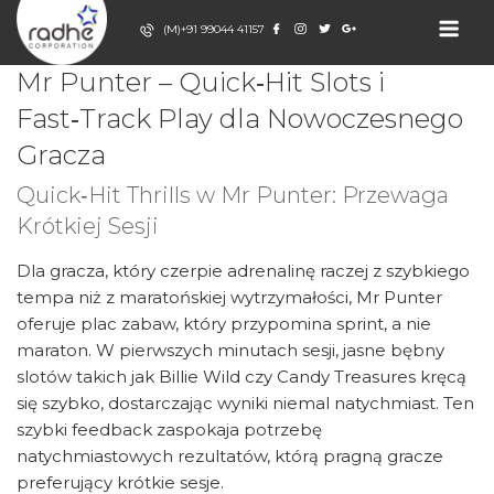
Skip
(M)+91 99044 41157
to
POSTED
JUNE 15, 2026
BY
ADMIN
content
ON
RADHE
Mr Punter – Quick‑Hit Slots i
Event Decor
Company
CORPORATION
Fast‑Track Play dla Nowoczesnego
Gracza
Quick‑Hit Thrills w Mr Punter: Przewaga
Krótkiej Sesji
Dla gracza, który czerpie adrenalinę raczej z szybkiego
tempa niż z maratońskiej wytrzymałości, Mr Punter
oferuje plac zabaw, który przypomina sprint, a nie
maraton. W pierwszych minutach sesji, jasne bębny
slotów takich jak Billie Wild czy Candy Treasures kręcą
się szybko, dostarczając wyniki niemal natychmiast. Ten
szybki feedback zaspokaja potrzebę
natychmiastowych rezultatów, którą pragną gracze
preferujący krótkie sesje.