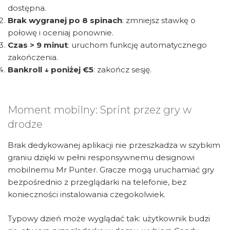
dostępna.
Brak wygranej po 8 spinach
: zmniejsz stawkę o
połowę i oceniaj ponownie.
Czas > 9 minut
: uruchom funkcję automatycznego
zakończenia.
Bankroll ↓ poniżej €5
: zakończ sesję.
Moment mobilny: Sprint przez gry w
drodze
Brak dedykowanej aplikacji nie przeszkadza w szybkim
graniu dzięki w pełni responsywnemu designowi
mobilnemu Mr Punter. Gracze mogą uruchamiać gry
bezpośrednio z przeglądarki na telefonie, bez
konieczności instalowania czegokolwiek.
Typowy dzień może wyglądać tak: użytkownik budzi