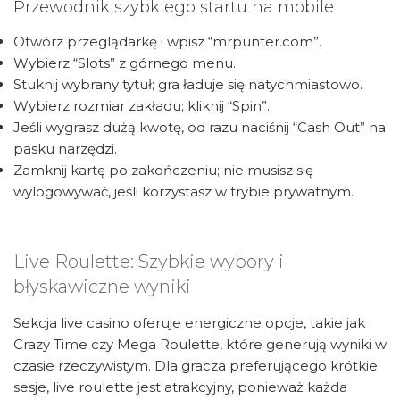
Przewodnik szybkiego startu na mobile
Otwórz przeglądarkę i wpisz “mrpunter.com”.
Wybierz “Slots” z górnego menu.
Stuknij wybrany tytuł; gra ładuje się natychmiastowo.
Wybierz rozmiar zakładu; kliknij “Spin”.
Jeśli wygrasz dużą kwotę, od razu naciśnij “Cash Out” na
pasku narzędzi.
Zamknij kartę po zakończeniu; nie musisz się
wylogowywać, jeśli korzystasz w trybie prywatnym.
Live Roulette: Szybkie wybory i
błyskawiczne wyniki
Sekcja live casino oferuje energiczne opcje, takie jak
Crazy Time czy Mega Roulette, które generują wyniki w
czasie rzeczywistym. Dla gracza preferującego krótkie
sesje, live roulette jest atrakcyjny, ponieważ każda