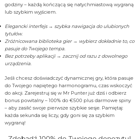
godziny – każdą kończącą się natychmiastową wygraną
lub szybkim wyjściem.
Elegancki interfejs → szybka nawigacja do ulubionych
tytułów.
Zróżnicowana biblioteka gier → wybierz dokładnie to, co
pasuje do Twojego tempa.
Bez potrzeby aplikacji → zacznij od razu z dowolnego
urządzenia.
Jeśli chcesz doświadczyć dynamicznej gry, która pasuje
do Twojego napiętego harmonogramu, czas wskoczyć
do akcji. Zarejestruj się w Mr Punter już dziś i odbierz
bonus powitalny – 100% do €500 plus darmowe spiny
– aby zasilić swoje pierwsze szybkie sesje. Pamiętaj:
każda sekunda się liczy, gdy goni się za szybkim
wygraną!
Zdobądź 100% do Twojego depozytu!