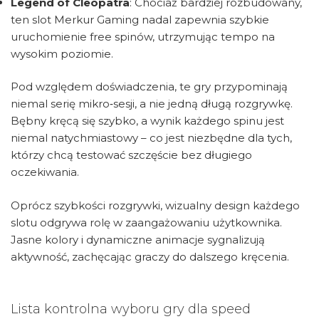
Legend of Cleopatra
: Chociaż bardziej rozbudowany,
ten slot Merkur Gaming nadal zapewnia szybkie
uruchomienie free spinów, utrzymując tempo na
wysokim poziomie.
Pod względem doświadczenia, te gry przypominają
niemal serię mikro‑sesji, a nie jedną długą rozgrywkę.
Bębny kręcą się szybko, a wynik każdego spinu jest
niemal natychmiastowy – co jest niezbędne dla tych,
którzy chcą testować szczęście bez długiego
oczekiwania.
Oprócz szybkości rozgrywki, wizualny design każdego
slotu odgrywa rolę w zaangażowaniu użytkownika.
Jasne kolory i dynamiczne animacje sygnalizują
aktywność, zachęcając graczy do dalszego kręcenia.
Lista kontrolna wyboru gry dla speed