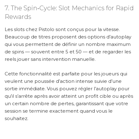
7. The Spin‑Cycle: Slot Mechanics for Rapid
Rewards
Les slots chez Pistolo sont conçus pour la vitesse.
Beaucoup de titres proposent des options d’autoplay
qui vous permettent de définir un nombre maximum
de spins — souvent entre 5 et 50 — et de regarder les
reels jouer sans intervention manuelle.
Cette fonctionnalité est parfaite pour les joueurs qui
veulent une poussée d’action intense suivie d’une
sortie immédiate. Vous pouvez régler l’autoplay pour
qu’il s’arrête après avoir atteint un profit cible ou après
un certain nombre de pertes, garantissant que votre
session se termine exactement quand vous le
souhaitez.