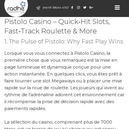
Skip
(M)+91 99044 41157
to
POSTED
JUNE 5, 2026
BY
ADMIN
content
ON
RADHE
Pistolo Casino – Quick‑Hit Slots,
Event Decor
Company
CORPORATION
Fast‑Track Roulette & More
1. The Pulse of Pistolo: Why Fast Play Wins
Lorsque vous vous connectez à Pistolo Casino, la
première chose que vous remarquez est la mise en
page lumineuse et dynamique conçue pour une
action instantanée. En quelques clics, vous êtes prêt à
faire tourner une slot Megaways ou à placer une mise
rapide sur la roue de roulette. Les joueurs qui vivent au
rythme de l’adrénaline adorent cet environnement car
il récompense la prise de décision rapide avec des
paiements rapides.
La sélection du casino, comprenant plus de 7000
titres, est un terrain de jeu où chaque jeu est conçu