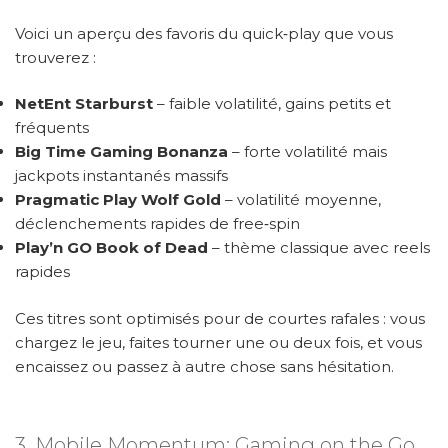
Voici un aperçu des favoris du quick‑play que vous
trouverez :
NetEnt Starburst
– faible volatilité, gains petits et
fréquents
Big Time Gaming Bonanza
– forte volatilité mais
jackpots instantanés massifs
Pragmatic Play Wolf Gold
– volatilité moyenne,
déclenchements rapides de free‑spin
Play’n GO Book of Dead
– thème classique avec reels
rapides
Ces titres sont optimisés pour de courtes rafales : vous
chargez le jeu, faites tourner une ou deux fois, et vous
encaissez ou passez à autre chose sans hésitation.
3. Mobile Momentum: Gaming on the Go