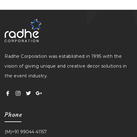
Radhe Corporation was established in 1995 with the
vision of giving unique and creative decor solutions in
the event industry.
Phone
(M)+91 99044 41157