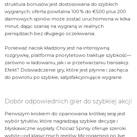
struktura bonusów jest dostosowana do szybkich
wygranych; oferta powitalna 100 % do €500 plus 200
darmowych spinów może zostać uruchomiona w kilka
minut, dając szansę na wygraną w realnych
pieniądzach bez długiego oczekiwania.
Ponieważ nacisk kładziony jest na intensywną
rozgrywkę, platforma priorytetowo traktuje szybkość—
zarówno w ładowaniu, jak i w przetwarzaniu transakcji.
Efekt? Doświadczenie gry, które jest płynne i zachęca
do powrotu po szybkie, satysfakcjonujące wygrane.
Dobór odpowiednich gier do szybkiej akcji
Pierwszym krokiem do opanowania krótkiej sesji jest
wybór tytułów, które nagradzają szybkie decyzje i
błyskawiczne wypłaty. Chociaż Spinsy oferuje szeroki
wybór—od klasycznych reelów Microgaming po live