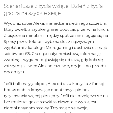
Scenariusze z życia wzięte: Dzień z życia
gracza na szybkie sesje
Wyobraź sobie Alexa, menedżera średniego szczebla,
który uwielbia szybkie granie podczas przerw na lunch.
Z pięcioma minutami między spotkaniami loguje się na
Spinsy przez telefon, wybiera slot z najwyższymi
wypłatami z katalogu Microgaming i obstawia dziesięć
spinów po €5. Gra daje natychmiastową informację
zwrotną—wygrane pojawiają się od razu, gdy koła się
zatrzymują—więc Alex od razu wie, czy jest do przodu,
czy do tyłu.
Jeśli trafi mały jackpot, Alex od razu korzysta z funkcji
bonus crab, zdobywając dodatkowy spin bez
ryzykowania więcej pieniędzy. Jeśli nie, przełącza się na
live roulette, gdzie stawki są niższe, ale wynik jest
niemal natychmiastowy. Trzymając się swojej