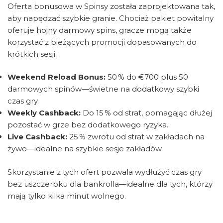
Oferta bonusowa w Spinsy została zaprojektowana tak,
aby napędzać szybkie granie. Chociaż pakiet powitalny
oferuje hojny darmowy spins, gracze mogą także
korzystać z bieżących promocji dopasowanych do
krótkich sesji:
Weekend Reload Bonus:
50 % do €700 plus 50
darmowych spinów—świetne na dodatkowy szybki
czas gry.
Weekly Cashback:
Do 15 % od strat, pomagając dłużej
pozostać w grze bez dodatkowego ryzyka.
Live Cashback:
25 % zwrotu od strat w zakładach na
żywo—idealne na szybkie sesje zakładów.
Skorzystanie z tych ofert pozwala wydłużyć czas gry
bez uszczerbku dla bankrolla—idealne dla tych, którzy
mają tylko kilka minut wolnego.