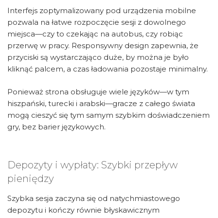
Interfejs zoptymalizowany pod urządzenia mobilne
pozwala na łatwe rozpoczęcie sesji z dowolnego
miejsca—czy to czekając na autobus, czy robiąc
przerwę w pracy. Responsywny design zapewnia, że
przyciski są wystarczająco duże, by można je było
kliknąć palcem, a czas ładowania pozostaje minimalny.
Ponieważ strona obsługuje wiele języków—w tym
hiszpański, turecki i arabski—gracze z całego świata
mogą cieszyć się tym samym szybkim doświadczeniem
gry, bez barier językowych.
Depozyty i wypłaty: Szybki przepływ
pieniędzy
Szybka sesja zaczyna się od natychmiastowego
depozytu i kończy równie błyskawicznym