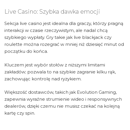
Live Casino: Szybka dawka emocji
Sekcja live casino jest idealna dla graczy, którzy pragną
interakcji w czasie rzeczywistym, ale nadal chcą
szybkiego wypłaty. Gry takie jak live blackjack czy
roulette można rozegrać w mniej niż dziesięć minut od
początku do końca.
Kluczem jest wybór stołów z niższymi limitami
zakładów; pozwala to na szybkie zagranie kilku rąk,
zachowując kontrolę nad ryzykiem.
Większość dostawców, takich jak Evolution Gaming,
zapewnia wyraźne strumienie wideo i responsywnych
dealerów, dzięki czemu nie musisz czekać na kolejną
kartę czy spin.