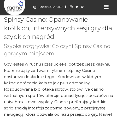
Skip
(M)+91 99044 41157
to
POSTED
JUNE 14, 2026
BY
ADMIN
content
ON
RADHE
Spinsy Casino: Opanowanie
Event Decor
Company
CORPORATION
krótkich, intensywnych sesji gry dla
szybkich nagród
Szybka rozgrywka: Co czyni Spinsy Casino
gorącym miejscem
Gdy jesteś w ruchu i czas ucieka, potrzebujesz kasyna,
które nadąży za Twoim rytmem. Spinsy Casino
dostarcza dokładnie tego—środowisko, w którym
każde obrócenie koła to jak puls adrenaliny.
Rozbudowana biblioteka slotów, stołów live casino i
wirtualnych sportów oferuje ponad tysiąc sposobów na
natychmiastowe wypłaty. Gracze preferujący krótkie
serie znajdą interfejs zoptymalizowany, z przejrzystą
nawigacją, która pozwala od razu przejść do gry. Nawet