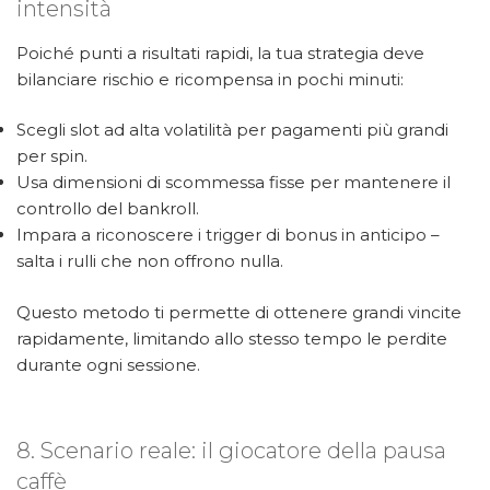
intensità
Poiché punti a risultati rapidi, la tua strategia deve
bilanciare rischio e ricompensa in pochi minuti:
Scegli slot ad alta volatilità per pagamenti più grandi
per spin.
Usa dimensioni di scommessa fisse per mantenere il
controllo del bankroll.
Impara a riconoscere i trigger di bonus in anticipo –
salta i rulli che non offrono nulla.
Questo metodo ti permette di ottenere grandi vincite
rapidamente, limitando allo stesso tempo le perdite
durante ogni sessione.
8. Scenario reale: il giocatore della pausa
caffè