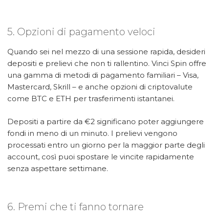
5. Opzioni di pagamento veloci
Quando sei nel mezzo di una sessione rapida, desideri
depositi e prelievi che non ti rallentino. Vinci Spin offre
una gamma di metodi di pagamento familiari – Visa,
Mastercard, Skrill – e anche opzioni di criptovalute
come BTC e ETH per trasferimenti istantanei.
Depositi a partire da €2 significano poter aggiungere
fondi in meno di un minuto. I prelievi vengono
processati entro un giorno per la maggior parte degli
account, così puoi spostare le vincite rapidamente
senza aspettare settimane.
6. Premi che ti fanno tornare