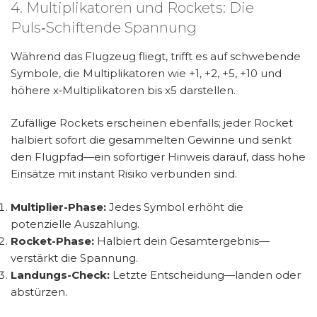
4. Multiplikatoren und Rockets: Die
Puls‑Schiftende Spannung
Während das Flugzeug fliegt, trifft es auf schwebende
Symbole, die Multiplikatoren wie +1, +2, +5, +10 und
höhere x‑Multiplikatoren bis x5 darstellen.
Zufällige Rockets erscheinen ebenfalls; jeder Rocket
halbiert sofort die gesammelten Gewinne und senkt
den Flugpfad—ein sofortiger Hinweis darauf, dass hohe
Einsätze mit instant Risiko verbunden sind.
Multiplier-Phase:
Jedes Symbol erhöht die
potenzielle Auszahlung.
Rocket-Phase:
Halbiert dein Gesamtergebnis—
verstärkt die Spannung.
Landungs-Check:
Letzte Entscheidung—landen oder
abstürzen.