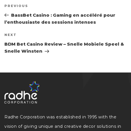
Post
Previous
PREVIOUS
navigation
Post
BassBet Casino : Gaming en accéléré pour
l’enthousiaste des sessions intenses
Next
NEXT
Post
BDM Bet Casino Review – Snelle Mobiele Speel &
Snelle Winsten
Radhe Corporation was established in 1995 with the
vision of giving unique and creative decor solutions in