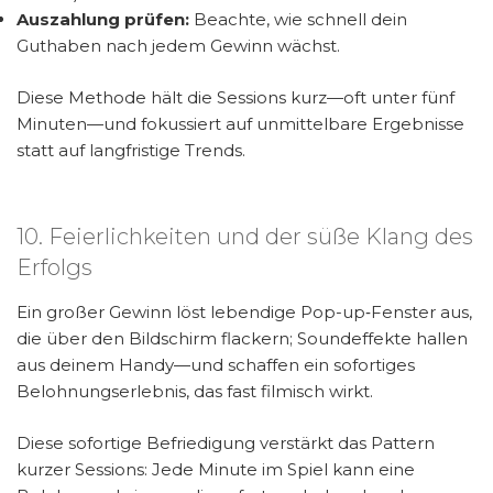
Auszahlung prüfen:
Beachte, wie schnell dein
Guthaben nach jedem Gewinn wächst.
Diese Methode hält die Sessions kurz—oft unter fünf
Minuten—und fokussiert auf unmittelbare Ergebnisse
statt auf langfristige Trends.
10. Feierlichkeiten und der süße Klang des
Erfolgs
Ein großer Gewinn löst lebendige Pop-up‑Fenster aus,
die über den Bildschirm flackern; Soundeffekte hallen
aus deinem Handy—und schaffen ein sofortiges
Belohnungserlebnis, das fast filmisch wirkt.
Diese sofortige Befriedigung verstärkt das Pattern
kurzer Sessions: Jede Minute im Spiel kann eine