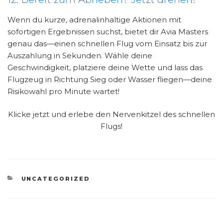
Wenn du kurze, adrenalinhaltige Aktionen mit
sofortigen Ergebnissen suchst, bietet dir Avia Masters
genau das—einen schnellen Flug vom Einsatz bis zur
Auszahlung in Sekunden. Wähle deine
Geschwindigkeit, platziere deine Wette und lass das
Flugzeug in Richtung Sieg oder Wasser fliegen—deine
Risikowahl pro Minute wartet!
Klicke jetzt und erlebe den Nervenkitzel des schnellen
Flugs!
CATEGORIES
UNCATEGORIZED