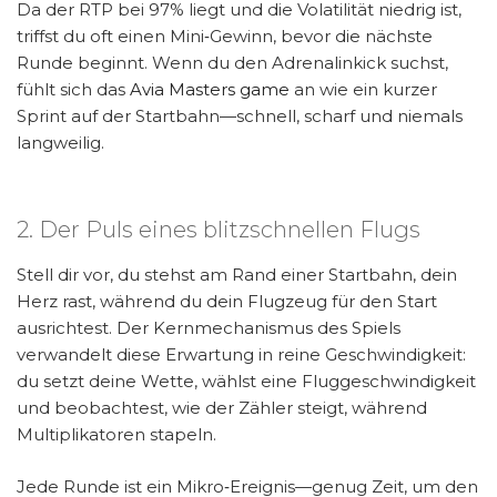
Da der RTP bei 97% liegt und die Volatilität niedrig ist,
triffst du oft einen Mini‑Gewinn, bevor die nächste
Runde beginnt. Wenn du den Adrenalinkick suchst,
fühlt sich das
Avia Masters game
an wie ein kurzer
Sprint auf der Startbahn—schnell, scharf und niemals
langweilig.
2. Der Puls eines blitzschnellen Flugs
Stell dir vor, du stehst am Rand einer Startbahn, dein
Herz rast, während du dein Flugzeug für den Start
ausrichtest. Der Kernmechanismus des Spiels
verwandelt diese Erwartung in reine Geschwindigkeit:
du setzt deine Wette, wählst eine Fluggeschwindigkeit
und beobachtest, wie der Zähler steigt, während
Multiplikatoren stapeln.
Jede Runde ist ein Mikro‑Ereignis—genug Zeit, um den