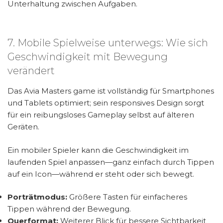
Unterhaltung zwischen Aufgaben.
7. Mobile Spielweise unterwegs: Wie sich
Geschwindigkeit mit Bewegung
verändert
Das Avia Masters game ist vollständig für Smartphones
und Tablets optimiert; sein responsives Design sorgt
für ein reibungsloses Gameplay selbst auf älteren
Geräten.
Ein mobiler Spieler kann die Geschwindigkeit im
laufenden Spiel anpassen—ganz einfach durch Tippen
auf ein Icon—während er steht oder sich bewegt.
Porträtmodus:
Größere Tasten für einfacheres
Tippen während der Bewegung.
Querformat:
Weiterer Blick für bessere Sichtbarkeit