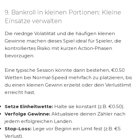
9. Bankroll in kleinen Portionen: Kleine
Einsätze verwalten
Die niedrige Volatilität und die häufigen kleinen
Gewinne machen dieses Spiel ideal für Spieler, die
kontrolliertes Risiko mit kurzen Action‑Phasen
bevorzugen.
Eine typische Session könnte darin bestehen, €0.50
Wetten bei Normal‑Speed mehrfach zu platzieren, bis
du einen kleinen Gewinn erzielst oder dein Verlustlimit
erreicht hast.
Setze Einheitwette:
Halte sie konstant (z.B. €0.50).
Verfolge Gewinne:
Aktualisiere deinen Zähler nach
jedem erfolgreichen Landen.
Stop-Loss:
Lege vor Beginn ein Limit fest (z.B. €5
Verlust).