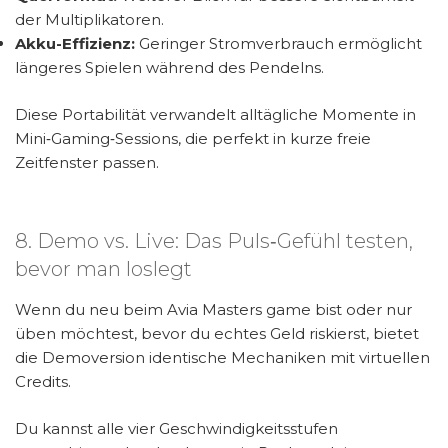
der Multiplikatoren.
Akku-Effizienz:
Geringer Stromverbrauch ermöglicht
längeres Spielen während des Pendelns.
Diese Portabilität verwandelt alltägliche Momente in
Mini‑Gaming‑Sessions, die perfekt in kurze freie
Zeitfenster passen.
8. Demo vs. Live: Das Puls‑Gefühl testen,
bevor man loslegt
Wenn du neu beim Avia Masters game bist oder nur
üben möchtest, bevor du echtes Geld riskierst, bietet
die Demoversion identische Mechaniken mit virtuellen
Credits.
Du kannst alle vier Geschwindigkeitsstufen