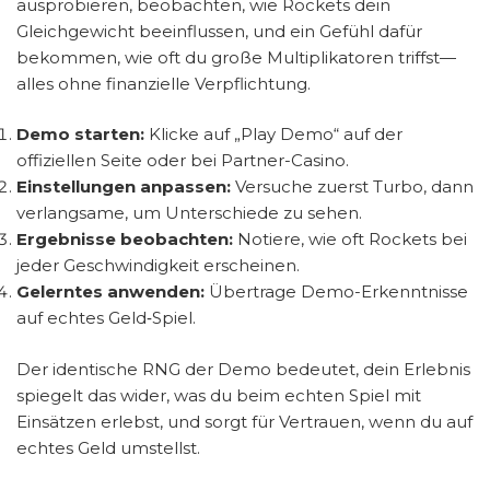
ausprobieren, beobachten, wie Rockets dein
Gleichgewicht beeinflussen, und ein Gefühl dafür
bekommen, wie oft du große Multiplikatoren triffst—
alles ohne finanzielle Verpflichtung.
Demo starten:
Klicke auf „Play Demo“ auf der
offiziellen Seite oder bei Partner-Casino.
Einstellungen anpassen:
Versuche zuerst Turbo, dann
verlangsame, um Unterschiede zu sehen.
Ergebnisse beobachten:
Notiere, wie oft Rockets bei
jeder Geschwindigkeit erscheinen.
Gelerntes anwenden:
Übertrage Demo-Erkenntnisse
auf echtes Geld‑Spiel.
Der identische RNG der Demo bedeutet, dein Erlebnis
spiegelt das wider, was du beim echten Spiel mit
Einsätzen erlebst, und sorgt für Vertrauen, wenn du auf
echtes Geld umstellst.