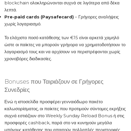
blockchain ολοκληρώνονται συχνά σε λιγότερα από δέκα
λεπτά.
Pre-paid cards (Paysafecard)
– Γρήγορες αναλήψεις
χωρίς λογαριασμό.
Το ελάχιστο ποσό κατάθεσης των €15 είναι αρκετά χαμηλό
ώστε οι παίκτες να μπορούν γρήγορα να χρηματοδοτήσουν το
λογαριασμό τους και να αρχίσουν να περιστρέφονται χωρίς
χρονοβόρες διαδικασίες.
Bonuses που Ταιριάζουν σε Γρήγορες
Συνεδρίες
Ενώ η ιστοσελίδα προσφέρει γενναιόδωρο πακέτο
καλωσορίσματος, οι παίκτες που προτιμούν σύντομες εκρήξεις
συχνά εστιάζουν στο Weekly Sunday Reload Bonus ή στις
προσφορές cashback, παρά στο να κυνηγούν μεγάλα
μπόνους κατάθεσης που απαιτούν πολλαπλές περιστροφές