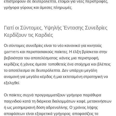
επιστρέφουν σε δευτερόλεπτα, έτοιμοι για νέες περιστροφές,
γρήγορα γύρους και άμεσες πληρωμές.
Γιατί οι Σύντομες, Υψηλής Έντασης Συνεδρίες
Κερδίζουν τις Καρδιές
Οι σύντομες συνεδρίες είναι το νέο κανονικό για κινητούς
gamers και περιστασιακούς παίκτες. Η έλξη βρίσκεται στην
βεβαιότητα του αποτελέσματος: κάνεις μια περιστροφή,
κερδίζεις ή χάνεις άμεσα· τοποθετείς ένα στοίχημα και βλέπεις
το αποτέλεσμα σε δευτερόλεπτα. Δεν υπάρχει μεγάλη
αναμονή για μεγάλο κέρδος ή μια εκτεταμένη στρατηγική να
εξελιχθεί.
Οι παίκτες συχνά προγραμματίζουν γρήγορα παράθυρα
παιχνιδιού κατά τη διάρκεια διαλειμμάτων καφέ, μετακινήσεων
ή ως μεσημεριανή δόση αδρεναλίνης. Ο χρόνος λήψης
αποφάσεων είναι εξαιρετικά γρήγορος· αποφασίζεις το