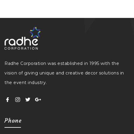
Radhe Corporation was established in 1995 with the
vision of giving unique and creative decor solutions in
the event industry.
Phone