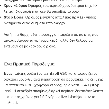
Χρονικά όρια:
Ορισμός εσωτερικού χρονόμετρου (π.χ. 10
λεπτά) διασφαλίζει ότι δεν θα υπερβείς το όριο.
Stop Loss:
Ορισμός μέγιστης απώλειας πριν ξεκινήσεις
διατηρεί τα συναισθήματα υπό έλεγχο.
Αυτή η πειθαρχημένη προσέγγιση ταιριάζει σε παίκτες που
απολαμβάνουν τα γρήγορα κέρδη αλλά δεν θέλουν να
εκτεθούν σε μακροχρόνιο ρίσκο.
Ένα Πρακτικό Παράδειγμα
Ένας παίκτης ορίζει ένα bankroll €50 και αποφασίζει να
ρισκάρει μόνο €5 ανά περιστροφή σε φρουτάκια. Παίζει μέχρι
να φτάσει τα €70 (γρήγορο κέρδος) ή να χάσει €40 (stop
loss). Η συνεδρία συνήθως διαρκεί περίπου δεκαπέντε λεπτά
—αρκετός χρόνος για 1 ή 2 γύρους live blackjack αν το
επιθυμεί.