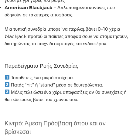
γύροι με γρήγορες πληρωμές.
American Blackjack
– Απλοποιημένοι κανόνες που
οδηγούν σε ταχύτερες αποφάσεις.
Μια τυπική συνεδρία μπορεί να περιλαμβάνει 8–10 χέρια
blackjack προτού οι παίκτες αποφασίσουν να σταματήσουν,
διατηρώντας το παιχνίδι συμπαγές και ενδιαφέρον.
Παραδείγματα Ροής Συνεδρίας
Τοποθετείς ένα μικρό στοίχημα.
Πατάς “hit” ή “stand” μέσα σε δευτερόλεπτα.
Μόλις τελειώσει ένα χέρι, αποφασίζεις αν θα συνεχίσεις ή
θα τελειώσεις βάσει του χρόνου σου.
Κινητό: Άμεση Πρόσβαση όπου και αν
βρίσκεσαι