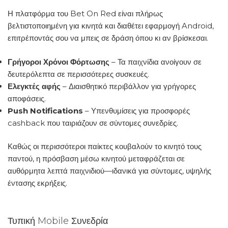
Η πλατφόρμα του Bet On Red είναι πλήρως
βελτιστοποιημένη για κινητά και διαθέτει εφαρμογή Android,
επιτρέποντάς σου να μπεις σε δράση όπου κι αν βρίσκεσαι.
Γρήγοροι Χρόνοι Φόρτωσης
– Τα παιχνίδια ανοίγουν σε
δευτερόλεπτα σε περισσότερες συσκευές.
Ελεγκτές αφής
– Διαισθητικό περιβάλλον για γρήγορες
αποφάσεις.
Push Notifications
– Υπενθυμίσεις για προσφορές
cashback που ταιριάζουν σε σύντομες συνεδρίες.
Καθώς οι περισσότεροι παίκτες κουβαλούν το κινητό τους
παντού, η πρόσβαση μέσω κινητού μεταφράζεται σε
αυθόρμητα λεπτά παιχνιδιού—ιδανικά για σύντομες, υψηλής
έντασης εκρήξεις.
Τυπική Mobile Συνεδρία