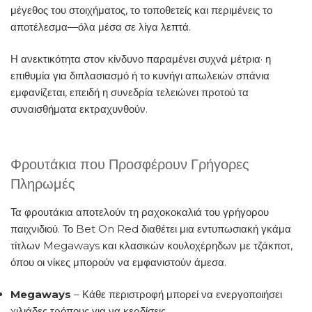
μέγεθος του στοιχήματος, το τοποθετείς και περιμένεις το
αποτέλεσμα—όλα μέσα σε λίγα λεπτά.
Η ανεκτικότητα στον κίνδυνο παραμένει συχνά μέτρια· η
επιθυμία για διπλασιασμό ή το κυνήγι απωλειών σπάνια
εμφανίζεται, επειδή η συνεδρία τελειώνει προτού τα
συναισθήματα εκτραχυνθούν.
Φρουτάκια που Προσφέρουν Γρήγορες
Πληρωμές
Τα φρουτάκια αποτελούν τη ραχοκοκαλιά του γρήγορου
παιχνιδιού. Το Bet On Red διαθέτει μια εντυπωσιακή γκάμα
τίτλων Megaways και κλασικών κουλοχέρηδων με τζάκποτ,
όπου οι νίκες μπορούν να εμφανιστούν άμεσα.
Megaways
– Κάθε περιστροφή μπορεί να ενεργοποιήσει
χιλιάδες τρόπους για να κερδίσεις.