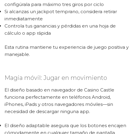
configúrala para máximo tres giros por ciclo
Si alcanzas un jackpot temprano, considera retirar
inmediatamente
Controla tus ganancias y pérdidas en una hoja de
cálculo o app rápida
Esta rutina mantiene tu experiencia de juego positiva y
manejable.
Magia móvil: Jugar en movimiento
El diseño basado en navegador de Casino Castle
funciona perfectamente en teléfonos Android,
iPhones, iPads y otros navegadores móviles—sin
necesidad de descargar ninguna app.
El diseño adaptable asegura que los botones encajen
cómodamente en cualquier tamaño de pantalla