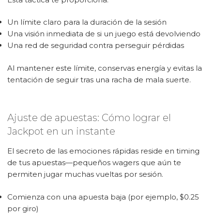
Un límite claro para la duración de la sesión
Una visión inmediata de si un juego está devolviendo
Una red de seguridad contra perseguir pérdidas
Al mantener este límite, conservas energía y evitas la
tentación de seguir tras una racha de mala suerte.
Ajuste de apuestas: Cómo lograr el
Jackpot en un instante
El secreto de las emociones rápidas reside en timing
de tus apuestas—pequeños wagers que aún te
permiten jugar muchas vueltas por sesión.
Comienza con una apuesta baja (por ejemplo, $0.25
por giro)