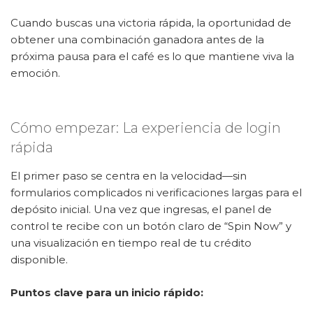
Cuando buscas una victoria rápida, la oportunidad de
obtener una combinación ganadora antes de la
próxima pausa para el café es lo que mantiene viva la
emoción.
Cómo empezar: La experiencia de login
rápida
El primer paso se centra en la velocidad—sin
formularios complicados ni verificaciones largas para el
depósito inicial. Una vez que ingresas, el panel de
control te recibe con un botón claro de “Spin Now” y
una visualización en tiempo real de tu crédito
disponible.
Puntos clave para un inicio rápido: