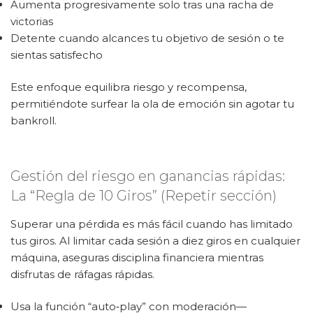
Aumenta progresivamente solo tras una racha de
victorias
Detente cuando alcances tu objetivo de sesión o te
sientas satisfecho
Este enfoque equilibra riesgo y recompensa,
permitiéndote surfear la ola de emoción sin agotar tu
bankroll.
Gestión del riesgo en ganancias rápidas:
La “Regla de 10 Giros” (Repetir sección)
Superar una pérdida es más fácil cuando has limitado
tus giros. Al limitar cada sesión a diez giros en cualquier
máquina, aseguras disciplina financiera mientras
disfrutas de ráfagas rápidas.
Usa la función “auto‑play” con moderación—