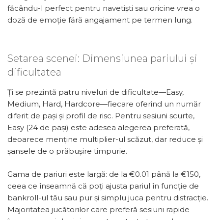
făcându-l perfect pentru navetiști sau oricine vrea o
doză de emoție fără angajament pe termen lung.
Setarea scenei: Dimensiunea pariului și
dificultatea
Ți se prezintă patru niveluri de dificultate—Easy,
Medium, Hard, Hardcore—fiecare oferind un număr
diferit de pași și profil de risc. Pentru sesiuni scurte,
Easy (24 de pași) este adesea alegerea preferată,
deoarece menține multiplier-ul scăzut, dar reduce și
șansele de o prăbușire timpurie.
Gama de pariuri este largă: de la €0.01 până la €150,
ceea ce înseamnă că poți ajusta pariul în funcție de
bankroll-ul tău sau pur și simplu juca pentru distracție.
Majoritatea jucătorilor care preferă sesiuni rapide