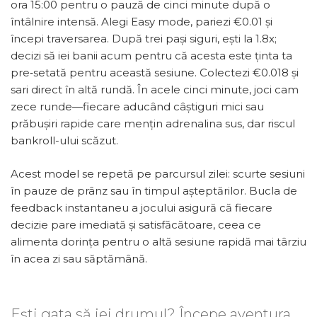
ora 15:00 pentru o pauză de cinci minute după o
întâlnire intensă. Alegi Easy mode, pariezi €0.01 și
începi traversarea. După trei pași siguri, ești la 1.8x;
decizi să iei banii acum pentru că acesta este ținta ta
pre‑setată pentru această sesiune. Colectezi €0.018 și
sari direct în altă rundă. În acele cinci minute, joci cam
zece runde—fiecare aducând câștiguri mici sau
prăbușiri rapide care mențin adrenalina sus, dar riscul
bankroll-ului scăzut.
Acest model se repetă pe parcursul zilei: scurte sesiuni
în pauze de prânz sau în timpul așteptărilor. Bucla de
feedback instantaneu a jocului asigură că fiecare
decizie pare imediată și satisfăcătoare, ceea ce
alimenta dorința pentru o altă sesiune rapidă mai târziu
în acea zi sau săptămână.
Ești gata să iei drumul? Începe aventura