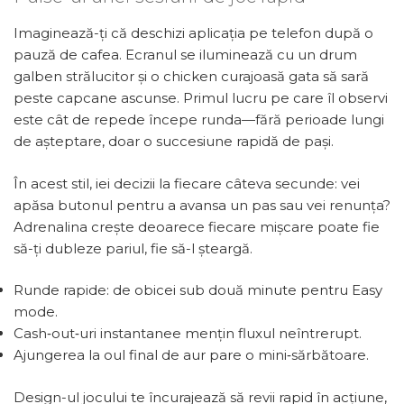
Imaginează-ți că deschizi aplicația pe telefon după o
pauză de cafea. Ecranul se iluminează cu un drum
galben strălucitor și o chicken curajoasă gata să sară
peste capcane ascunse. Primul lucru pe care îl observi
este cât de repede începe runda—fără perioade lungi
de așteptare, doar o succesiune rapidă de pași.
În acest stil, iei decizii la fiecare câteva secunde: vei
apăsa butonul pentru a avansa un pas sau vei renunța?
Adrenalina crește deoarece fiecare mișcare poate fie
să-ți dubleze pariul, fie să-l șteargă.
Runde rapide: de obicei sub două minute pentru Easy
mode.
Cash‑out‑uri instantanee mențin fluxul neîntrerupt.
Ajungerea la oul final de aur pare o mini‑sărbătoare.
Design-ul jocului te încurajează să revii rapid în acțiune,