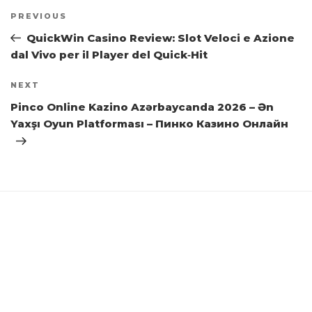
Post
Previous
PREVIOUS
navigation
Post
QuickWin Casino Review: Slot Veloci e Azione
dal Vivo per il Player del Quick‑Hit
Next
NEXT
Post
Pinco Online Kazino Azərbaycanda 2026 – Ən
Yaxşı Oyun Platforması – Пинко Казино Онлайн
Radhe Corporation was established in 1995 with the
vision of giving unique and creative decor solutions in
the event industry.