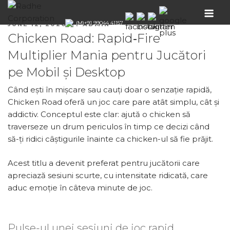
Skip
to
(M)+91 99044 41157
POSTED
JUNE 12, 2026
BY
ADMIN
RADHE
content
Event Decor
ON
Chicken Road: Rapid‑Fire
Company
CORPORATION
Multiplier Mania pentru Jucători
pe Mobil și Desktop
Când ești în mișcare sau cauți doar o senzație rapidă,
Chicken Road oferă un joc care pare atât simplu, cât și
addictiv. Conceptul este clar: ajută o chicken să
traverseze un drum periculos în timp ce decizi când
să-ți ridici câștigurile înainte ca chicken-ul să fie prăjit.
Acest titlu a devenit preferat pentru jucătorii care
apreciază sesiuni scurte, cu intensitate ridicată, care
aduc emoție în câteva minute de joc.
Pulse-ul unei sesiuni de joc rapid