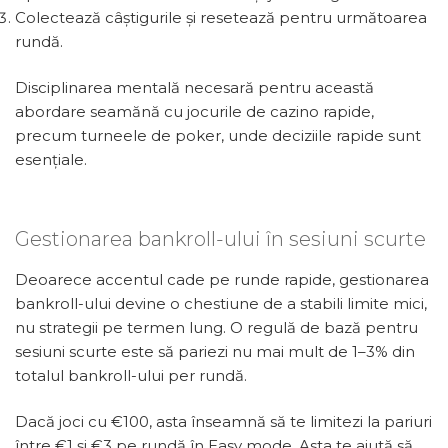
Colectează câștigurile și resetează pentru următoarea
rundă.
Disciplinarea mentală necesară pentru această
abordare seamănă cu jocurile de cazino rapide,
precum turneele de poker, unde deciziile rapide sunt
esențiale.
Gestionarea bankroll-ului în sesiuni scurte
Deoarece accentul cade pe runde rapide, gestionarea
bankroll-ului devine o chestiune de a stabili limite mici,
nu strategii pe termen lung. O regulă de bază pentru
sesiuni scurte este să pariezi nu mai mult de 1–3% din
totalul bankroll-ului per rundă.
Dacă joci cu €100, asta înseamnă să te limitezi la pariuri
între €1 și €3 pe rundă în Easy mode. Asta te ajută să