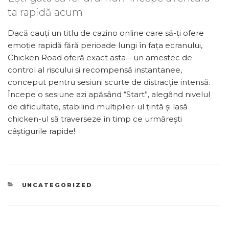
ta rapidă acum
Dacă cauți un titlu de cazino online care să-ți ofere
emoție rapidă fără perioade lungi în fața ecranului,
Chicken Road oferă exact asta—un amestec de
control al riscului și recompensă instantanee,
conceput pentru sesiuni scurte de distracție intensă.
Începe o sesiune azi apăsând “Start”, alegând nivelul
de dificultate, stabilind multiplier-ul țintă și lasă
chicken-ul să traverseze în timp ce urmărești
câștigurile rapide!
CATEGORIES
UNCATEGORIZED