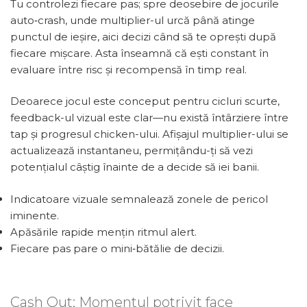
Tu controlezi fiecare pas; spre deosebire de jocurile
auto‑crash, unde multiplier-ul urcă până atinge
punctul de ieșire, aici decizi când să te oprești după
fiecare mișcare. Asta înseamnă că ești constant în
evaluare între risc și recompensă în timp real.
Deoarece jocul este conceput pentru cicluri scurte,
feedback-ul vizual este clar—nu există întârziere între
tap și progresul chicken-ului. Afișajul multiplier-ului se
actualizează instantaneu, permițându-ți să vezi
potențialul câștig înainte de a decide să iei banii.
Indicatoare vizuale semnalează zonele de pericol
iminente.
Apăsările rapide mențin ritmul alert.
Fiecare pas pare o mini‑bătălie de decizii.
Cash Out: Momentul potrivit face