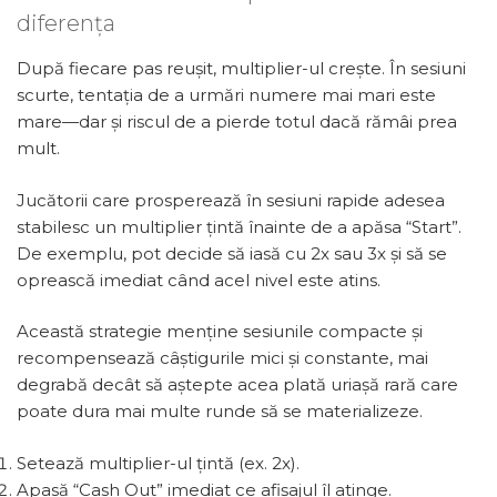
diferența
După fiecare pas reușit, multiplier-ul crește. În sesiuni
scurte, tentația de a urmări numere mai mari este
mare—dar și riscul de a pierde totul dacă rămâi prea
mult.
Jucătorii care prosperează în sesiuni rapide adesea
stabilesc un multiplier țintă înainte de a apăsa “Start”.
De exemplu, pot decide să iasă cu 2x sau 3x și să se
oprească imediat când acel nivel este atins.
Această strategie menține sesiunile compacte și
recompensează câștigurile mici și constante, mai
degrabă decât să aștepte acea plată uriașă rară care
poate dura mai multe runde să se materializeze.
Setează multiplier-ul țintă (ex. 2x).
Apasă “Cash Out” imediat ce afișajul îl atinge.