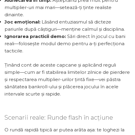
Alunecarea în timp:
Așteptând prea mult pentru
multiplier-uri mai mari—setează-ți ținte realiste
dinainte.
Joc emoțional:
Lăsând entuziasmul să dicteze
pariurile după câștiguri—menține calmul și disciplina.
Ignorarea practicii demo:
Sări direct în jocul cu bani
reali—folosește modul demo pentru a-ți perfecționa
tacticile.
Ținând cont de aceste capcane și aplicând reguli
simple—cum ar fi stabilirea limitelor zilnice de pierdere
și respectarea multiplier-urilor țintă fixe—vei păstra
sănătatea bankroll-ului și plăcerea jocului în acele
intervale scurte și rapide.
Scenarii reale: Runde flash în acțiune
O rundă rapidă tipică ar putea arăta așa: te loghezi la