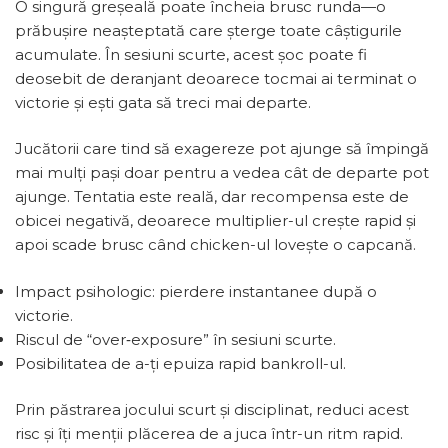
O singură greșeală poate încheia brusc runda—o
prăbușire neașteptată care șterge toate câștigurile
acumulate. În sesiuni scurte, acest șoc poate fi
deosebit de deranjant deoarece tocmai ai terminat o
victorie și ești gata să treci mai departe.
Jucătorii care tind să exagereze pot ajunge să împingă
mai mulți pași doar pentru a vedea cât de departe pot
ajunge. Tentatia este reală, dar recompensa este de
obicei negativă, deoarece multiplier-ul crește rapid și
apoi scade brusc când chicken-ul lovește o capcană.
Impact psihologic: pierdere instantanee după o
victorie.
Riscul de “over‑exposure” în sesiuni scurte.
Posibilitatea de a-ți epuiza rapid bankroll-ul.
Prin păstrarea jocului scurt și disciplinat, reduci acest
risc și îți menții plăcerea de a juca într-un ritm rapid.