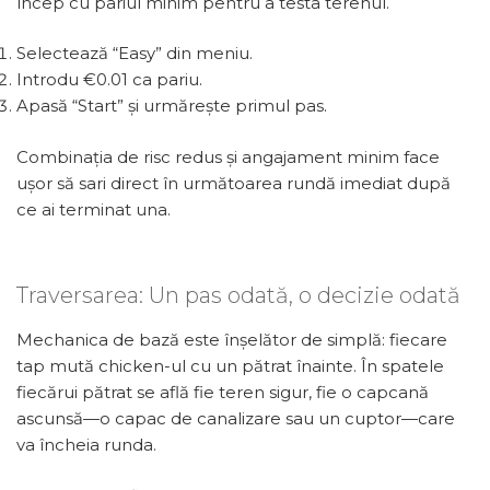
încep cu pariul minim pentru a testa terenul.
Selectează “Easy” din meniu.
Introdu €0.01 ca pariu.
Apasă “Start” și urmărește primul pas.
Combinația de risc redus și angajament minim face
ușor să sari direct în următoarea rundă imediat după
ce ai terminat una.
Traversarea: Un pas odată, o decizie odată
Mechanica de bază este înșelător de simplă: fiecare
tap mută chicken-ul cu un pătrat înainte. În spatele
fiecărui pătrat se află fie teren sigur, fie o capcană
ascunsă—o capac de canalizare sau un cuptor—care
va încheia runda.