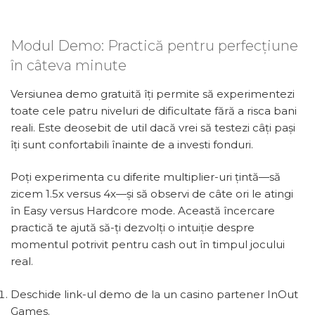
Modul Demo: Practică pentru perfecțiune
în câteva minute
Versiunea demo gratuită îți permite să experimentezi
toate cele patru niveluri de dificultate fără a risca bani
reali. Este deosebit de util dacă vrei să testezi câți pași
îți sunt confortabili înainte de a investi fonduri.
Poți experimenta cu diferite multiplier-uri țintă—să
zicem 1.5x versus 4x—și să observi de câte ori le atingi
în Easy versus Hardcore mode. Această încercare
practică te ajută să-ți dezvolți o intuiție despre
momentul potrivit pentru cash out în timpul jocului
real.
Deschide link-ul demo de la un casino partener InOut
Games.