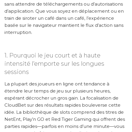
sans attendre de téléchargements ou d’autorisations
d’application. Que vous soyez en déplacement ou en
train de siroter un café dans un café, l’expérience
basée sur le navigateur maintient le flux d’action sans
interruption.
1. Pourquoi le jeu court et à haute
intensité l’emporte sur les longues
sessions
La plupart des joueurs en ligne ont tendance à
étendre leur temps de jeu sur plusieurs heures,
espérant décrocher un gros gain. La focalisation de
CloudBet sur des résultats rapides bouleverse cette
idée. La bibliothèque de slots comprend des titres de
NetEnt, Play’n GO et Red Tiger Gaming qui offrent des
parties rapides—parfois en moins d’une minute—vous