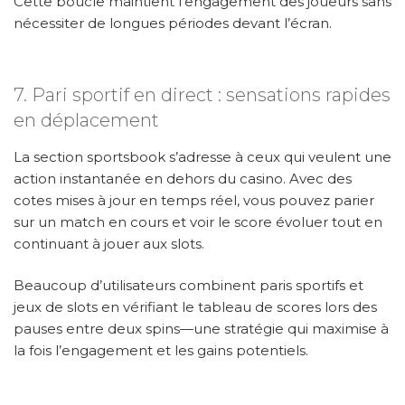
Cette boucle maintient l’engagement des joueurs sans
nécessiter de longues périodes devant l’écran.
7. Pari sportif en direct : sensations rapides
en déplacement
La section sportsbook s’adresse à ceux qui veulent une
action instantanée en dehors du casino. Avec des
cotes mises à jour en temps réel, vous pouvez parier
sur un match en cours et voir le score évoluer tout en
continuant à jouer aux slots.
Beaucoup d’utilisateurs combinent paris sportifs et
jeux de slots en vérifiant le tableau de scores lors des
pauses entre deux spins—une stratégie qui maximise à
la fois l’engagement et les gains potentiels.