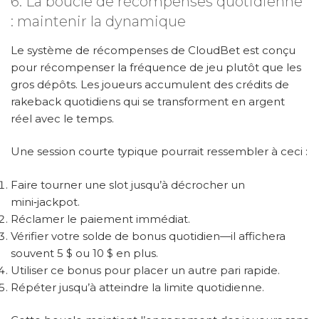
6. La boucle de récompenses quotidienne
: maintenir la dynamique
Le système de récompenses de CloudBet est conçu
pour récompenser la fréquence de jeu plutôt que les
gros dépôts. Les joueurs accumulent des crédits de
rakeback quotidiens qui se transforment en argent
réel avec le temps.
Une session courte typique pourrait ressembler à ceci :
Faire tourner une slot jusqu’à décrocher un
mini‑jackpot.
Réclamer le paiement immédiat.
Vérifier votre solde de bonus quotidien—il affichera
souvent 5 $ ou 10 $ en plus.
Utiliser ce bonus pour placer un autre pari rapide.
Répéter jusqu’à atteindre la limite quotidienne.