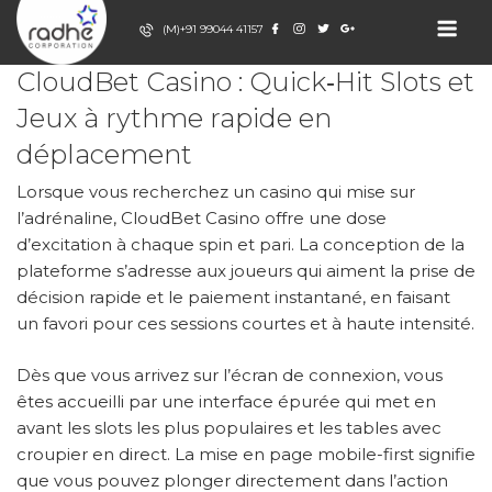
Skip
(M)+91 99044 41157
to
POSTED
JUNE 25, 2026
BY
ADMIN
content
ON
RADHE
CloudBet Casino : Quick‑Hit Slots et
Event Decor
Company
CORPORATION
Jeux à rythme rapide en
déplacement
Lorsque vous recherchez un casino qui mise sur
l’adrénaline, CloudBet Casino offre une dose
d’excitation à chaque spin et pari. La conception de la
plateforme s’adresse aux joueurs qui aiment la prise de
décision rapide et le paiement instantané, en faisant
un favori pour ces sessions courtes et à haute intensité.
Dès que vous arrivez sur l’écran de connexion, vous
êtes accueilli par une interface épurée qui met en
avant les slots les plus populaires et les tables avec
croupier en direct. La mise en page mobile-first signifie
que vous pouvez plonger directement dans l’action