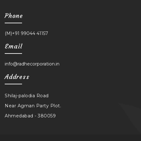
Phone
(M)+91 99044 41157
Email
info@radhecorporation.in
Address
Shilaj-palodia Road
Near Agman Party Plot.
Ahmedabad - 380059