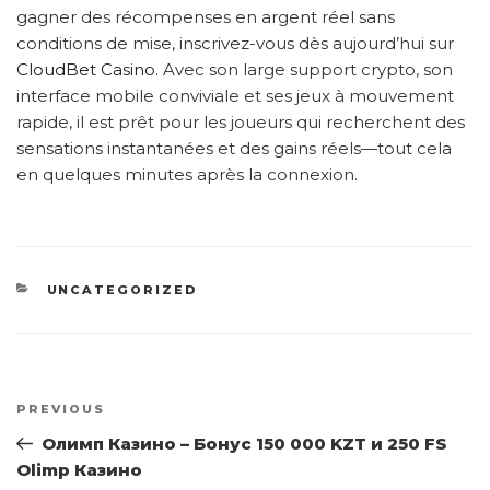
gagner des récompenses en argent réel sans
conditions de mise, inscrivez-vous dès aujourd’hui sur
CloudBet Casino
. Avec son large support crypto, son
interface mobile conviviale et ses jeux à mouvement
rapide, il est prêt pour les joueurs qui recherchent des
sensations instantanées et des gains réels—tout cela
en quelques minutes après la connexion.
CATEGORIES
UNCATEGORIZED
Post
Previous
PREVIOUS
navigation
Post
Олимп Казино – Бонус 150 000 KZT и 250 FS
Olimp Казино