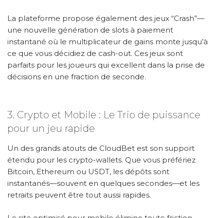
La plateforme propose également des jeux “Crash”—
une nouvelle génération de slots à paiement
instantané où le multiplicateur de gains monte jusqu’à
ce que vous décidiez de cash-out. Ces jeux sont
parfaits pour les joueurs qui excellent dans la prise de
décisions en une fraction de seconde.
3. Crypto et Mobile : Le Trio de puissance
pour un jeu rapide
Un des grands atouts de CloudBet est son support
étendu pour les crypto-wallets. Que vous préfériez
Bitcoin, Ethereum ou USDT, les dépôts sont
instantanés—souvent en quelques secondes—et les
retraits peuvent être tout aussi rapides.
Le site optimisé pour mobile élimine toute friction