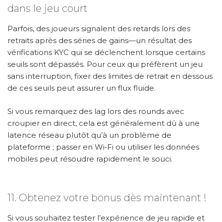
dans le jeu court
Parfois, des joueurs signalent des retards lors des
retraits après des séries de gains—un résultat des
vérifications KYC qui se déclenchent lorsque certains
seuils sont dépassés. Pour ceux qui préfèrent un jeu
sans interruption, fixer des limites de retrait en dessous
de ces seuils peut assurer un flux fluide.
Si vous remarquez des lag lors des rounds avec
croupier en direct, cela est généralement dû à une
latence réseau plutôt qu’à un problème de
plateforme ; passer en Wi‑Fi ou utiliser les données
mobiles peut résoudre rapidement le souci.
11. Obtenez votre bonus dès maintenant !
Si vous souhaitez tester l’expérience de jeu rapide et