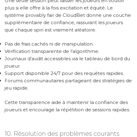
Une seule session peut laisser les joueurs en vouloir
plus si elle offre à la fois excitation et équité. Le
système provably fair de CloudBet donne une couche
supplémentaire de confiance, rassurant les joueurs
que chaque spin est vraiment aléatoire.
Pas de frais cachés ni de manipulation.
Vérification transparente de l’algorithme.
Journaux d’audit accessibles via le tableau de bord du
joueur.
Support disponible 24/7 pour des requêtes rapides.
Forums communautaires partageant des stratégies de
jeu rapide.
Cette transparence aide à maintenir la confiance des
joueurs et encourage la répétition de sessions rapides.
10. Résolution des problèmes courants