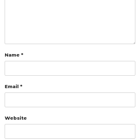
Name
*
Email
*
Website