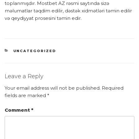
toplanmışdır. Mostbet AZ rəsmi saytında sizə
məlumatlar təqdim edilir, dəstək xidmətləri təmin edilir
və qeydiyyat prosesini təmin edir.
CATEGORIES
UNCATEGORIZED
Leave a Reply
Your email address will not be published.
Required
fields are marked
*
Comment
*