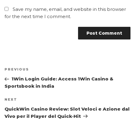
Save my name, email, and website in this browser
for the next time I comment.
Post
Previous
PREVIOUS
navigation
Post
1Win Login Guide: Access 1Win Casino &
Sportsbook in India
Next
NEXT
Post
QuickWin Casino Review: Slot Veloci e Azione dal
Vivo per il Player del Quick‑Hit