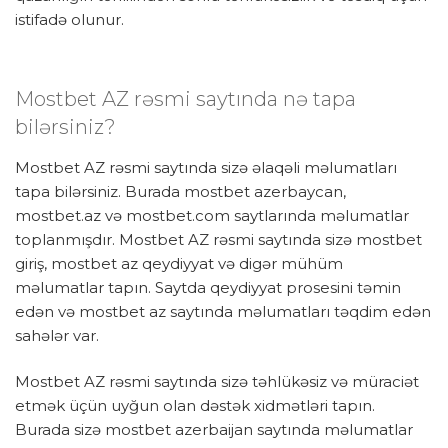
istifadə olunur.
Mostbet AZ rəsmi saytında nə tapa
bilərsiniz?
Mostbet AZ rəsmi saytında sizə əlaqəli məlumatları
tapa bilərsiniz. Burada mostbet azerbaycan,
mostbet.az və mostbet.com saytlarında məlumatlar
toplanmışdır. Mostbet AZ rəsmi saytında sizə mostbet
giriş, mostbet az qeydiyyat və digər mühüm
məlumatlar tapın. Saytda qeydiyyat prosesini təmin
edən və mostbet az saytında məlumatları təqdim edən
sahələr var.
Mostbet AZ rəsmi saytında sizə təhlükəsiz və müraciət
etmək üçün uyğun olan dəstək xidmətləri tapın.
Burada sizə mostbet azerbaijan saytında məlumatlar