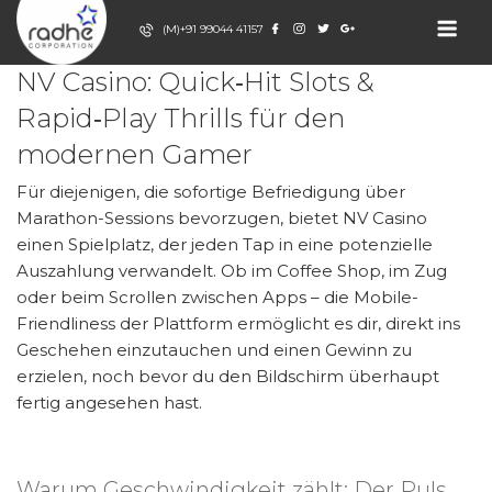
Skip
(M)+91 99044 41157
to
POSTED
JUNE 9, 2026
BY
ADMIN
content
ON
RADHE
NV Casino: Quick‑Hit Slots &
Event Decor
Company
CORPORATION
Rapid‑Play Thrills für den
modernen Gamer
Für diejenigen, die sofortige Befriedigung über
Marathon-Sessions bevorzugen, bietet NV Casino
einen Spielplatz, der jeden Tap in eine potenzielle
Auszahlung verwandelt. Ob im Coffee Shop, im Zug
oder beim Scrollen zwischen Apps – die Mobile-
Friendliness der Plattform ermöglicht es dir, direkt ins
Geschehen einzutauchen und einen Gewinn zu
erzielen, noch bevor du den Bildschirm überhaupt
fertig angesehen hast.
Warum Geschwindigkeit zählt: Der Puls