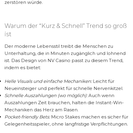
zerstören würde.
Warum der “Kurz & Schnell” Trend so groß
ist
Der moderne Lebensstil treibt die Menschen zu
Unterhaltung, die in Minuten zugänglich und lohnend
ist. Das Design von NV Casino passt zu diesem Trend,
indem es bietet:
Helle Visuals und einfache Mechaniken:
Leicht für
Neueinsteiger und perfekt für schnelle Nervenkitzel.
Schnelle Auszahlungen (wo möglich):
Auch wenn
Auszahlungen Zeit brauchen, halten die Instant-Win-
Mechaniken das Herz am Rasen.
Pocket‑friendly Bets:
Micro Stakes machen es sicher für
Gelegenheitsspieler, ohne langfristige Verpflichtungen.