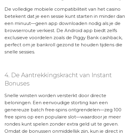
De volledige mobiele compatibiliteit van het casino
betekent dat je een sessie kunt starten in minder dan
een minuut—geen app downloaden nodig als je de
browserroute verkiest. De Android app biedt zelfs
exclusieve voordelen zoals de Piggy Bank cashback,
perfect om je bankroll gezond te houden tijdens die
snelle sessies.
4. De Aantrekkingskracht van Instant
Bonuses
Snelle winsten worden versterkt door directe
beloningen. Een eenvoudige storting kan een
genereuze batch free‑spins ontgrendelen—zeg 100
free spins op een populaire slot—waardoor je meer
rondes kunt spelen zonder extra geld uit te geven.
Omdat de bonussen onmiddellijk zijn, kun je direct in