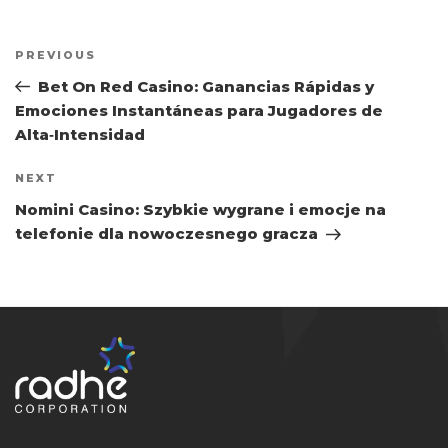
Post
Previous
PREVIOUS
navigation
Post
Bet On Red Casino: Ganancias Rápidas y
Emociones Instantáneas para Jugadores de
Alta‑Intensidad
Next
NEXT
Post
Nomini Casino: Szybkie wygrane i emocje na
telefonie dla nowoczesnego gracza