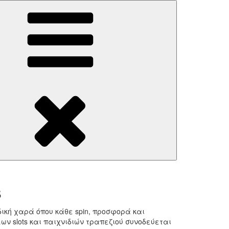
s
δική χαρά όπου κάθε spin, προσφορά και
ν slots και παιχνιδιών τραπεζιού συνοδεύεται