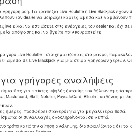
δράση
ικά γρήγορη ροή. Τα τραπέζια Live Roulette ή Live Blackjack έχ
βλέπουν τον dealer να μοιράζει κάρτες άμεσα και λαμβάνουν
 live είναι να εστιάσετε στις ενέργειες του dealer και όχι σε 
μεία απόφασης και να βγείτε πριν κουραστείτε.
ορο γύρο Live Roulette—στοιχηματίζοντας στο μαύρο, παρακολ
ί άμεσα σε Live Blackjack για μια σειρά γρήγορων χεριών. Ο
 για γρήγορες αναλήψεις
 σημασίας για παίκτες υψηλής έντασης που θέλουν άμεσα πρόσ
Mastercard, Skrill, Neteller, PaysafeCard, Bitcoin—καθένας με
επτών.
ες ημέρες, προσφέρει σταθερότητα για μεγαλύτερα ποσά.
ίσματα; οι συναλλαγές ολοκληρώνονται σε λεπτά.
ενο τρόπο κατά την αίτηση ανάληψης, διασφαλίζοντας ότι τα 
ς μιας γρήγορης δράσης.