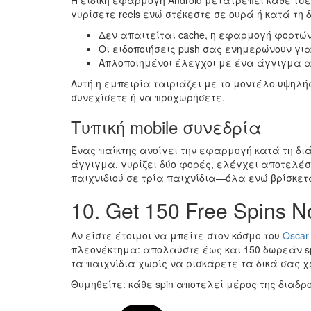
Η ειδική εφαρμογή Android μετατρέπει κάθε τσ
γυρίσετε reels ενώ στέκεστε σε ουρά ή κατά τ
Δεν απαιτείται cache, η εφαρμογή φορτώ
Οι ειδοποιήσεις push σας ενημερώνουν για
Απλοποιημένοι έλεγχοι με ένα άγγιγμα α
Αυτή η εμπειρία ταιριάζει με το μοντέλο υψηλ
συνεχίσετε ή να προχωρήσετε.
Τυπική mobile συνεδρία
Ένας παίκτης ανοίγει την εφαρμογή κατά τη διάρ
άγγιγμα, γυρίζει δύο φορές, ελέγχει αποτελέσ
παιχνιδιού σε τρία παιχνίδια—όλα ενώ βρίσκετ
10. Get 150 Free Spins N
Αν είστε έτοιμοι να μπείτε στον κόσμο του
Oscar
πλεονέκτημα: απολαύστε έως και 150 δωρεάν spin
τα παιχνίδια χωρίς να ρισκάρετε τα δικά σας χ
Θυμηθείτε: κάθε spin αποτελεί μέρος της διαδρο
Catego