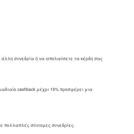
σε άλλη συνεδρία ή να απολαύσετε τα κέρδη σας
ομαδιαίο cashback μέχρι 15% προσφέρει μια
 σε πολλαπλές σύντομες συνεδρίες.