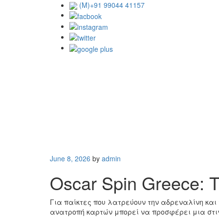
Skip
(M)+91 99044 41157
to
content
Posted
June 8, 2026
by
admin
on
Oscar Spin Greece: 
Για παίκτες που λατρεύουν την αδρεναλίνη και 
ανατροπή καρτών μπορεί να προσφέρει μια στιγμ