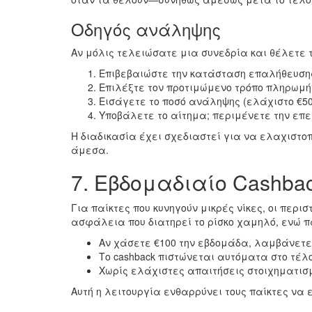
Οδηγός ανάληψης
Αν μόλις τελειώσατε μια συνεδρία και θέλετε
Επιβεβαιώστε την κατάσταση επαλήθευση
Επιλέξτε τον προτιμώμενο τρόπο πληρωμή
Εισάγετε το ποσό ανάληψης (ελάχιστο €50
Υποβάλετε το αίτημα; περιμένετε την επ
Η διαδικασία έχει σχεδιαστεί για να ελαχιστο
άμεσα.
7. Εβδομαδιαίο Cashb
Για παίκτες που κυνηγούν μικρές νίκες, οι περ
ασφάλεια που διατηρεί το ρίσκο χαμηλό, ενώ 
Αν χάσετε €100 την εβδομάδα, λαμβάνετε 
Το cashback πιστώνεται αυτόματα στο τέλ
Χωρίς ελάχιστες απαιτήσεις στοιχηματισμ
Αυτή η λειτουργία ενθαρρύνει τους παίκτες να