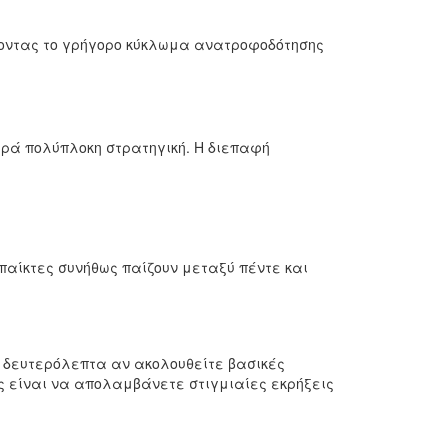
νοντας το γρήγορο κύκλωμα ανατροφοδότησης
παρά πολύπλοκη στρατηγική. Η διεπαφή
παίκτες συνήθως παίζουν μεταξύ πέντε και
α δευτερόλεπτα αν ακολουθείτε βασικές
ς είναι να απολαμβάνετε στιγμιαίες εκρήξεις