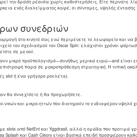
τηρεί την δράση ρέουσα χωρίς καθυστερήσεις. Είτε περνάτε λ
άρκεια ενός διαλείμματος καφέ, οι σύντομες, υψηλής έντασης
ορων συνεδριών
αρμογή στο κινητό σας ενώ περιμένετε το λεωφορείο και να β
τοιχείο του σχεδιασμού του Oscar Spin: ελάχιστοι χρόνοι φόρτ
είστε σε μενού.
ίζουν μικρό προϋπολογισμό—συνήθως μερικά ευρώ—and είναι ε
ση επιστροφή παρά σε μακροπρόθεσμη στρατηγική. Η τυπική ακολ
ς slot ή ένα γρήγορο ρουλέτα).
αν θα συνεχίσετε ή θα προχωρήσετε.
‑νικών και μικρο‑ηττών που διατηρούν το ενδιαφέρον υψηλό χω
με slots από NetEnt και Yggdrasil, αλλά η ομάδα που προτιμά 
Bass Splash και Cash Cleory είναι βασικά επειδή προσφέρουν κα