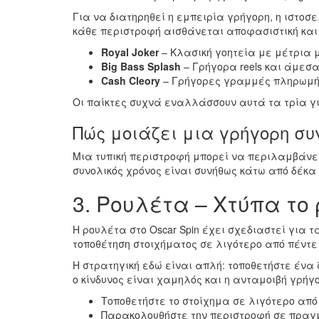
Για να διατηρηθεί η εμπειρία γρήγορη, η ιστοσ
κάθε περιστροφή αισθάνεται αποφασιστική και ό
Royal Joker
– Κλασική γοητεία με μέτρια 
Big Bass Splash
– Γρήγορα reels και άμεσα
Cash Cleory
– Γρήγορες γραμμές πληρωμής
Οι παίκτες συχνά εναλλάσσουν αυτά τα τρία γ
Πώς μοιάζει μια γρήγορη συν
Μια τυπική περιστροφή μπορεί να περιλαμβάνει τ
συνολικός χρόνος είναι συνήθως κάτω από δέκ
3. Ρουλέτα – Χτύπα το
Η ρουλέτα στο Oscar Spin έχει σχεδιαστεί για
τοποθέτηση στοιχήματος σε λιγότερο από πέντ
Η στρατηγική εδώ είναι απλή: τοποθετήστε ένα ζ
ο κίνδυνος είναι χαμηλός και η ανταμοιβή γρήγο
Τοποθετήστε το στοίχημα σε λιγότερο από
Παρακολουθήστε την περιστροφή σε πραγμ