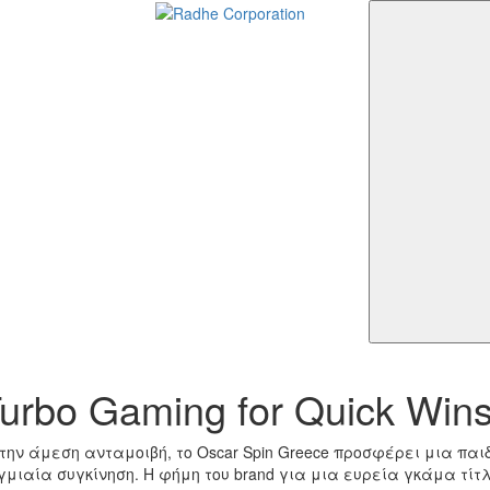
Radhe Corporation
Event Decor Company
Turbo Gaming for Quick Win
την άμεση ανταμοιβή, το Oscar Spin Greece προσφέρει μια παι
ιαία συγκίνηση. Η φήμη του brand για μια ευρεία γκάμα τίτλω