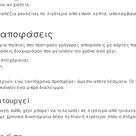
ρα αν χάσετε.
 τραπέζια ρουλέτας σε λιγότερα από είκοσι λεπτά, απολαμβά
ες αποφάσεις
κε για παίκτες που προτιμούν γρήγορες αποφάσεις με κάρτες 
φάσεις διαχωρισμού που μειώνουν τον χρόνο ανά χέρι.
 στοιχήματα).
η.
 χεριών, ενώ ταυτόχρονα προσφέρει άμεσα αποτελέσματα. Οι 
 κάνουν ένα μικρό διάλειμμα.
ειτουργεί
λαγή: κάθε χέρι μπορεί να τελειώσει σε λιγότερο από τριάντ
με χρονικά διαστήματα δέκα λεπτών ή λιγότερο, όπου ο στόχο