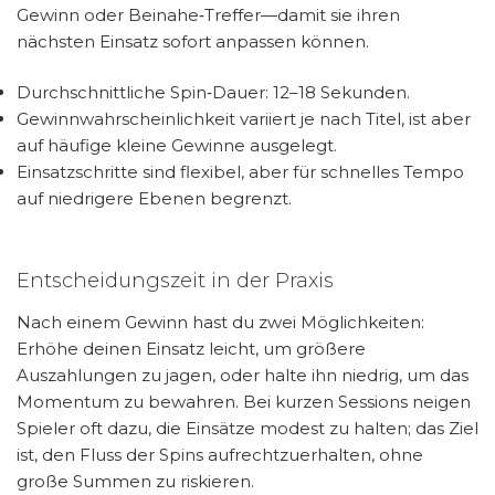
Gewinn oder Beinahe‑Treffer—damit sie ihren
nächsten Einsatz sofort anpassen können.
Durchschnittliche Spin‑Dauer: 12–18 Sekunden.
Gewinnwahrscheinlichkeit variiert je nach Titel, ist aber
auf häufige kleine Gewinne ausgelegt.
Einsatzschritte sind flexibel, aber für schnelles Tempo
auf niedrigere Ebenen begrenzt.
Entscheidungszeit in der Praxis
Nach einem Gewinn hast du zwei Möglichkeiten:
Erhöhe deinen Einsatz leicht, um größere
Auszahlungen zu jagen, oder halte ihn niedrig, um das
Momentum zu bewahren. Bei kurzen Sessions neigen
Spieler oft dazu, die Einsätze modest zu halten; das Ziel
ist, den Fluss der Spins aufrechtzuerhalten, ohne
große Summen zu riskieren.