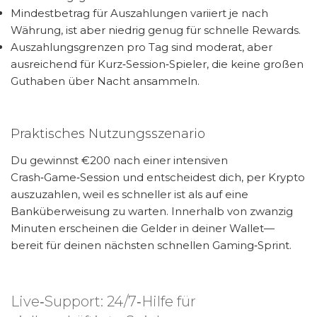
Mindestbetrag für Auszahlungen variiert je nach
Währung, ist aber niedrig genug für schnelle Rewards.
Auszahlungsgrenzen pro Tag sind moderat, aber
ausreichend für Kurz‑Session‑Spieler, die keine großen
Guthaben über Nacht ansammeln.
Praktisches Nutzungsszenario
Du gewinnst €200 nach einer intensiven
Crash‑Game‑Session und entscheidest dich, per Krypto
auszuzahlen, weil es schneller ist als auf eine
Banküberweisung zu warten. Innerhalb von zwanzig
Minuten erscheinen die Gelder in deiner Wallet—
bereit für deinen nächsten schnellen Gaming‑Sprint.
Live‑Support: 24/7‑Hilfe für