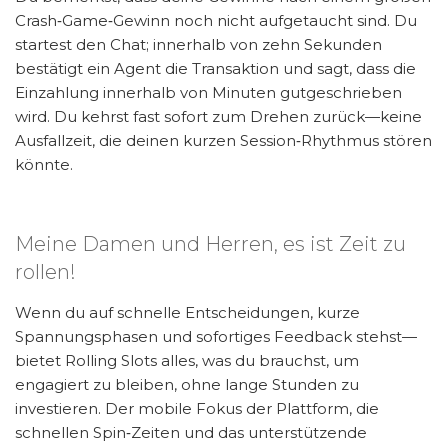
Crash‑Game‑Gewinn noch nicht aufgetaucht sind. Du
startest den Chat; innerhalb von zehn Sekunden
bestätigt ein Agent die Transaktion und sagt, dass die
Einzahlung innerhalb von Minuten gutgeschrieben
wird. Du kehrst fast sofort zum Drehen zurück—keine
Ausfallzeit, die deinen kurzen Session‑Rhythmus stören
könnte.
Meine Damen und Herren, es ist Zeit zu
rollen!
Wenn du auf schnelle Entscheidungen, kurze
Spannungsphasen und sofortiges Feedback stehst—
bietet Rolling Slots alles, was du brauchst, um
engagiert zu bleiben, ohne lange Stunden zu
investieren. Der mobile Fokus der Plattform, die
schnellen Spin‑Zeiten und das unterstützende