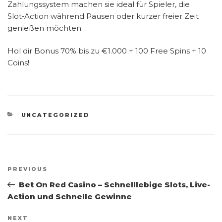
Zahlungssystem machen sie ideal für Spieler, die
Slot‑Action während Pausen oder kurzer freier Zeit
genießen möchten.
Hol dir Bonus 70% bis zu €1.000 + 100 Free Spins + 10
Coins!
CATEGORIES
UNCATEGORIZED
Post
Previous
PREVIOUS
navigation
Post
Bet On Red Casino – Schnelllebige Slots, Live-
Action und Schnelle Gewinne
Next
NEXT