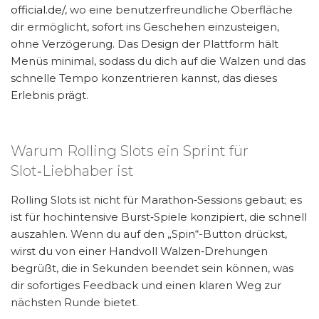
official.de/
, wo eine benutzerfreundliche Oberfläche
dir ermöglicht, sofort ins Geschehen einzusteigen,
ohne Verzögerung. Das Design der Plattform hält
Menüs minimal, sodass du dich auf die Walzen und das
schnelle Tempo konzentrieren kannst, das dieses
Erlebnis prägt.
Warum Rolling Slots ein Sprint für
Slot‑Liebhaber ist
Rolling Slots ist nicht für Marathon‑Sessions gebaut; es
ist für hochintensive Burst‑Spiele konzipiert, die schnell
auszahlen. Wenn du auf den „Spin“-Button drückst,
wirst du von einer Handvoll Walzen‑Drehungen
begrüßt, die in Sekunden beendet sein können, was
dir sofortiges Feedback und einen klaren Weg zur
nächsten Runde bietet.