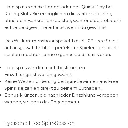
Free spins sind die Lebensader des Quick‑Play bei
Rolling Slots. Sie ermöglichen dir, weiterzuspielen,
ohne dein Bankroll anzutasten, während du trotzdem
echte Geldgewinne erhältst, wenn du gewinnst.
Das Willkommensbonuspaket bietet 100 Free Spins
auf ausgewählte Titel—perfekt für Spieler, die sofort
spielen möchten, ohne eigenes Geld zu riskieren.
Free spins werden nach bestimmten
Einzahlungsschwellen gewährt.
Keine Wettanforderung bei Spin‑Gewinnen aus Free
Spins; sie zählen direkt zu deinem Guthaben.
Bonus‑Münzen, die nach jeder Einzahlung vergeben
werden, steigern das Engagement.
Typische Free Spin‑Session