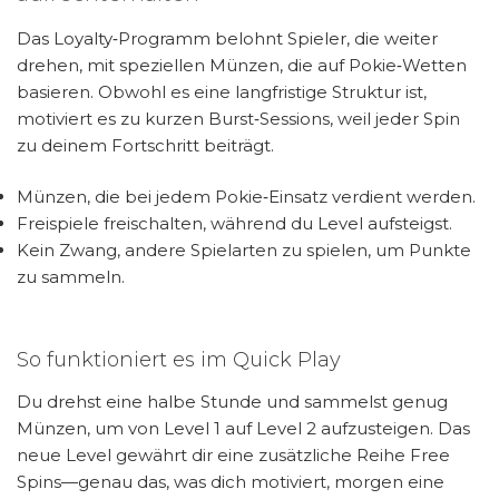
Das Loyalty‑Programm belohnt Spieler, die weiter
drehen, mit speziellen Münzen, die auf Pokie‑Wetten
basieren. Obwohl es eine langfristige Struktur ist,
motiviert es zu kurzen Burst‑Sessions, weil jeder Spin
zu deinem Fortschritt beiträgt.
Münzen, die bei jedem Pokie‑Einsatz verdient werden.
Freispiele freischalten, während du Level aufsteigst.
Kein Zwang, andere Spielarten zu spielen, um Punkte
zu sammeln.
So funktioniert es im Quick Play
Du drehst eine halbe Stunde und sammelst genug
Münzen, um von Level 1 auf Level 2 aufzusteigen. Das
neue Level gewährt dir eine zusätzliche Reihe Free
Spins—genau das, was dich motiviert, morgen eine