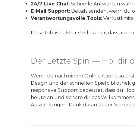
24/7 Live Chat:
Schnelle Antworten währe
E-Mail Support:
Details senden, wenn du of
Verantwortungsvolle Tools:
Verlustlimits
Diese Infrastruktur stellt sicher, dass auch
Der Letzte Spin — Hol di
Wenn du nach einem Online‑Casino suchst, 
Design und der schnellen Spielbibliothek ge
responsive Support bedeutet, dass du Hoch
heute an und sichere dir das Willkommens
Auszahlungen. Denk daran: Jeder Spin zähl