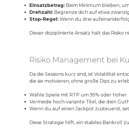
Einsatzbetrag:
Beim Minimum bleiben, um
Drehzahl:
Begrenze dich auf etwa zwanzig
Stop-Regel:
Wenn du drei aufeinanderfolg
Dieser disziplinierte Ansatz hält das Risiko
Risiko Management bei K
Da die Sessions kurz sind, ist Volatilität e
die sie motivieren, ohne große Dips zu erle
Wähle Spiele mit RTP um 95% oder höher.
Vermeide hoch‑variante Titel, die dein G
Wenn du auf einen Jackpot zusteuerst, setz
Diese Strategie hilft, ein stabiles Bankro