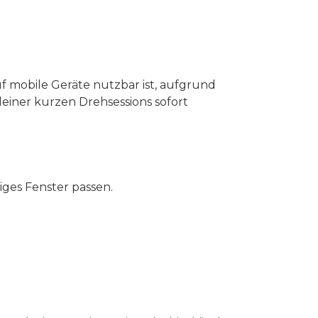
f mobile Geräte nutzbar ist, aufgrund
einer kurzen Drehsessions sofort
iges Fenster passen.