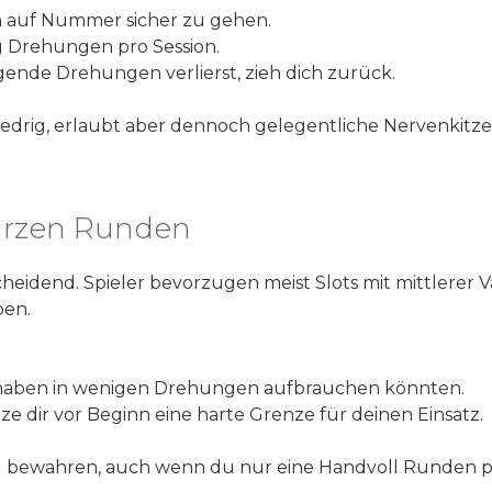
 auf Nummer sicher zu gehen.
 Drehungen pro Session.
ende Drehungen verlierst, zieh dich zurück.
 niedrig, erlaubt aber dennoch gelegentliche Nervenkitze
urzen Runden
ntscheidend. Spieler bevorzugen meist Slots mit mittlerer
ben.
uthaben in wenigen Drehungen aufbrauchen könnten.
e dir vor Beginn eine harte Grenze für deinen Einsatz.
ll zu bewahren, auch wenn du nur eine Handvoll Runden pr