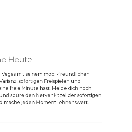
ne Heute
y Vegas mit seinem mobil‑freundlichen
Varianz, sofortigen Freispielen und
ine freie Minute hast. Melde dich noch
und spüre den Nervenkitzel der sofortigen
 und mache jeden Moment lohnenswert.