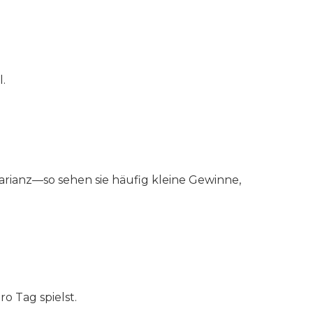
l.
 Varianz—so sehen sie häufig kleine Gewinne,
o Tag spielst.