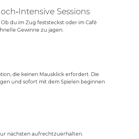
och‑Intensive Sessions
. Ob du im Zug feststeckst oder im Café
chnelle Gewinne zu jagen.
N
ion, die keinen Mausklick erfordert. Die
gen und sofort mit dem Spielen beginnen
zur nächsten aufrechtzuerhalten.