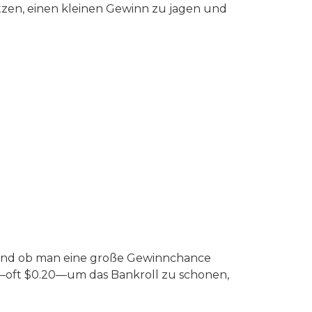
tzen, einen kleinen Gewinn zu jagen und
e und ob man eine große Gewinnchance
tz—oft $0.20—um das Bankroll zu schonen,