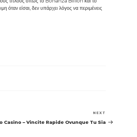
ους τίτλους όπως το Bonanza Billion και το
 όταν είσαι, δεν υπάρχει λόγος να περιμένεις
NEXT
Next
Post
o Casino – Vincite Rapide Ovunque Tu Sia