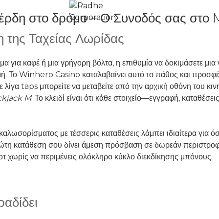
έρδη στο δρόμο – Ο Συνοδός σας στο
RADHE
Event Decor
 της Ταχείας Λωρίδας
Company
CORPORATIO
μμα για καφέ ή μια γρήγορη βόλτα, η επιθυμία να δοκιμάσετε μι
ή. Το Winhero Casino καταλαβαίνει αυτό το πάθος και προσφέρ
ε λίγα taps μπορείτε να μεταβείτε από την αρχική οθόνη του κ
ckjack M
. Το κλειδί είναι ότι κάθε στοιχείο—εγγραφή, καταθέσει
καλωσορίσματος με τέσσερις καταθέσεις λάμπει ιδιαίτερα για 
ώτη κατάθεση σου δίνει άμεση πρόσβαση σε δωρεάν περιστροφέ
ποτ χωρίς να περιμένεις ολόκληρο κύκλο διεκδίκησης μπόνους.
ραδίδει