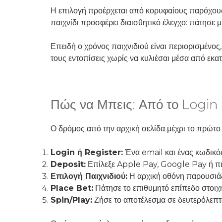
Η επιλογή προέρχεται από κορυφαίους παρόχο
παιχνίδι προσφέρει διαισθητικό έλεγχο: πάτησε μ
Επειδή ο χρόνος παιχνιδιού είναι περιορισμένος
τους εντοπίσεις χωρίς να κυλιέσαι μέσα από εκατ
Πώς να Μπεις: Από το Login 
Ο δρόμος από την αρχική σελίδα μέχρι το πρώτο σ
Login ή Register:
Ένα email και ένας κωδικό
Deposit:
Επίλεξε Apple Pay, Google Pay ή πι
Επιλογή Παιχνιδιού:
Η αρχική οθόνη παρουσιάζει
Place Bet:
Πάτησε το επιθυμητό επίπεδο στοιχ
Spin/Play:
Ζήσε το αποτέλεσμα σε δευτερόλεπτ