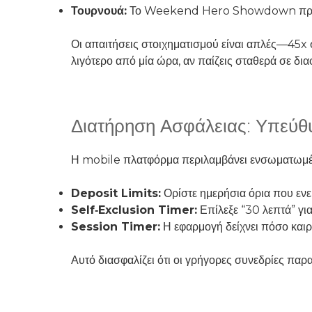
Τουρνουά:
Το Weekend Hero Showdown προσφέρ
Οι απαιτήσεις στοιχηματισμού είναι απλές—45x 
λιγότερο από μία ώρα, αν παίζεις σταθερά σε δια
Διατήρηση Ασφάλειας: Υπεύθυ
Η mobile πλατφόρμα περιλαμβάνει ενσωματωμένα
Deposit Limits:
Ορίστε ημερήσια όρια που εν
Self‑Exclusion Timer:
Επίλεξε “30 λεπτά” για
Session Timer:
Η εφαρμογή δείχνει πόσο καιρό 
Αυτό διασφαλίζει ότι οι γρήγορες συνεδρίες παρα