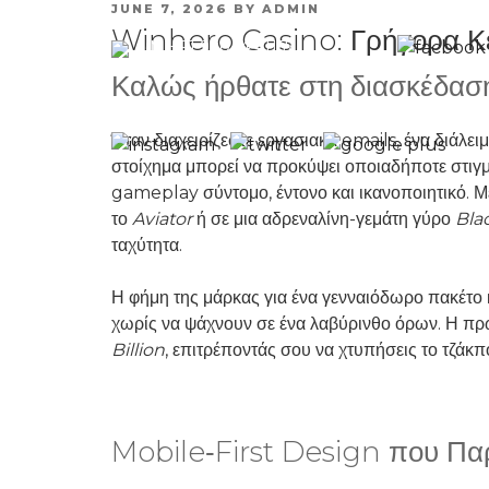
POSTED
JUNE 7, 2026
BY
ADMIN
Skip
ON
Winhero Casino: Γρήγορα Κ
to
(M)+91 99044 41157
content
Καλώς ήρθατε στη διασκέδαση
Όταν διαχειρίζεστε εργασιακά emails, ένα διάλει
στοίχημα μπορεί να προκύψει οποιαδήποτε στιγμ
gameplay σύντομο, έντονο και ικανοποιητικό. Μ
το
Aviator
ή σε μια αδρεναλίνη-γεμάτη γύρο
Bla
ταχύτητα.
Η φήμη της μάρκας για ένα γενναιόδωρο πακέτο 
χωρίς να ψάχνουν σε ένα λαβύρινθο όρων. Η πρ
Billion
, επιτρέποντάς σου να χτυπήσεις το τζάκ
Mobile‑First Design που Πα