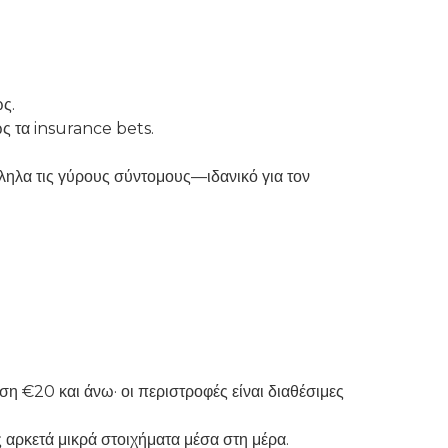
ς.
ς τα insurance bets.
ληλα τις γύρους σύντομους—ιδανικό για τον
 €20 και άνω· οι περιστροφές είναι διαθέσιμες
ρκετά μικρά στοιχήματα μέσα στη μέρα.