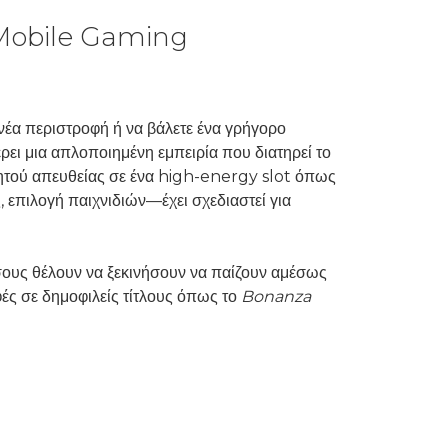
 Mobile Gaming
N
α νέα περιστροφή ή να βάλετε ένα γρήγορο
ει μια απλοποιημένη εμπειρία που διατηρεί το
ινητού απευθείας σε ένα high-energy slot όπως
ς, επιλογή παιχνιδιών—έχει σχεδιαστεί για
όσους θέλουν να ξεκινήσουν να παίζουν αμέσως
ς σε δημοφιλείς τίτλους όπως το
Bonanza