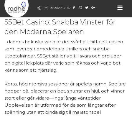
Skip
(M)+91 99044 41157
to
POSTED
JUNE 28, 2026
BY
ADMIN
content
ON
RADHE
55Bet Casino: Snabba Vinster för
Event Decor
Company
CORPORATION
den Moderna Spelaren
I dagens hektiska värld är det svårt att hitta ett casino
som levererar omedelbara thrillers och snabba
utbetalningar. 55Bet ställer sig till svars och erbjuder
en digital lekplats där varje spin räknas och varje bet
känns som ett hjärtslag.
Korta, högintensiva sessioner är spelets namn. Spelare
hoppar på, placerar en bet, snurrar en hjul, och vinner
stort eller går vidare—inga långa väntetider.
Upplevelsen är utformad för de som längtar efter
spänning utan att binda sig till maratonspel.