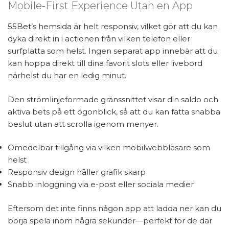
Mobile‑First Experience Utan en App
55Bet
’s hemsida är helt responsiv, vilket gör att du kan
dyka direkt in i actionen från vilken telefon eller
surfplatta som helst. Ingen separat app innebär att du
kan hoppa direkt till dina favorit slots eller livebord
närhelst du har en ledig minut.
Den strömlinjeformade gränssnittet visar din saldo och
aktiva bets på ett ögonblick, så att du kan fatta snabba
beslut utan att scrolla igenom menyer.
Omedelbar tillgång via vilken mobilwebbläsare som
helst
Responsiv design håller grafik skarp
Snabb inloggning via e-post eller sociala medier
Eftersom det inte finns någon app att ladda ner kan du
börja spela inom några sekunder—perfekt för de där