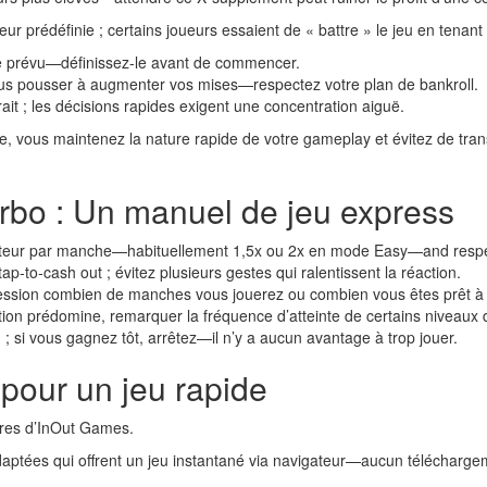
teur prédéfinie ; certains joueurs essaient de « battre » le jeu en tenan
tie prévu—définissez-le avant de commencer.
ous pousser à augmenter vos mises—respectez votre plan de bankroll.
rait ; les décisions rapides exigent une concentration aiguë.
mise, vous maintenez la nature rapide de votre gameplay et évitez de tra
urbo : Un manuel de jeu express
cateur par manche—habituellement 1,5x ou 2x en mode Easy—and respe
tap‑to‑cash out ; évitez plusieurs gestes qui ralentissent la réaction.
ssion combien de manches vous jouerez ou combien vous êtes prêt à
on prédomine, remarquer la fréquence d’atteinte de certains niveaux de 
 si vous gagnez tôt, arrêtez—il n’y a aucun avantage à trop jouer.
pour un jeu rapide
aires d’InOut Games.
aptées qui offrent un jeu instantané via navigateur—aucun télécharge