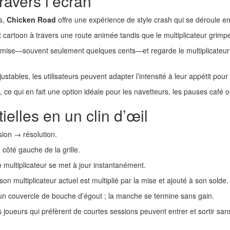
travers l’écran
s,
Chicken Road
offre une expérience de style crash qui se déroule e
et cartoon à travers une route animée tandis que le multiplicateur grim
e mise—souvent seulement quelques cents—et regarde le multiplicateur a
stables, les utilisateurs peuvent adapter l’intensité à leur appétit pour 
e qui en fait une option idéale pour les navetteurs, les pauses café ou
elles en un clin d’œil
sion → résolution.
côté gauche de la grille.
 multiplicateur se met à jour instantanément.
son multiplicateur actuel est multiplié par la mise et ajouté à son solde.
n couvercle de bouche d’égout ; la manche se termine sans gain.
joueurs qui préfèrent de courtes sessions peuvent entrer et sortir sans