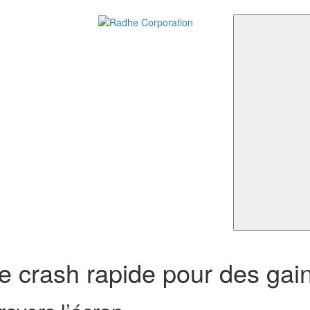
Radhe Corporation
Event Decor Company
e crash rapide pour des gai