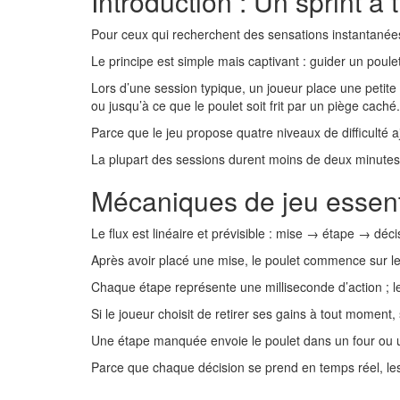
Introduction : Un sprint à 
Pour ceux qui recherchent des sensations instantanée
Le principe est simple mais captivant : guider un poul
Lors d’une session typique, un joueur place une petit
ou jusqu’à ce que le poulet soit frit par un piège caché.
Parce que le jeu propose quatre niveaux de difficulté aju
La plupart des sessions durent moins de deux minutes, c
Mécaniques de jeu essenti
Le flux est linéaire et prévisible : mise → étape → déci
Après avoir placé une mise, le poulet commence sur le 
Chaque étape représente une milliseconde d’action ; le
Si le joueur choisit de retirer ses gains à tout moment, 
Une étape manquée envoie le poulet dans un four ou u
Parce que chaque décision se prend en temps réel, les 