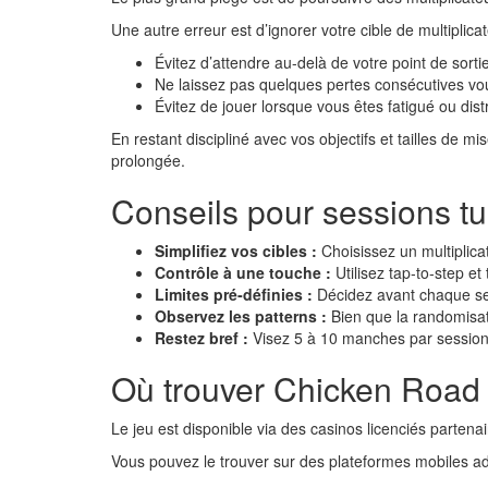
Une autre erreur est d’ignorer votre cible de multiplica
Évitez d’attendre au-delà de votre point de sor
Ne laissez pas quelques pertes consécutives v
Évitez de jouer lorsque vous êtes fatigué ou dist
En restant discipliné avec vos objectifs et tailles de 
prolongée.
Conseils pour sessions t
Simplifiez vos cibles :
Choisissez un multipli
Contrôle à une touche :
Utilisez tap‑to‑step et 
Limites pré‑définies :
Décidez avant chaque se
Observez les patterns :
Bien que la randomisati
Restez bref :
Visez 5 à 10 manches par session ;
Où trouver Chicken Road 
Le jeu est disponible via des casinos licenciés parten
Vous pouvez le trouver sur des plateformes mobiles ad