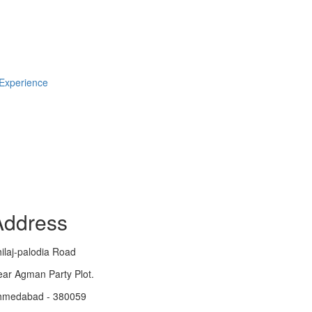
 Experience
Address
ilaj-palodia Road
ar Agman Party Plot.
hmedabad - 380059