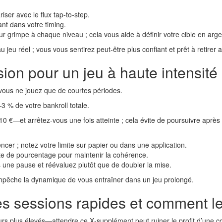
ser avec le flux tap‑to‑step.
nt dans votre timing.
eur grimpe à chaque niveau ; cela vous aide à définir votre cible en arge
 jeu réel ; vous vous sentirez peut-être plus confiant et prêt à retire
ion pour un jeu à haute intensité
 vous ne jouez que de courtes périodes.
3 % de votre bankroll totale.
0 €—et arrêtez-vous une fois atteinte ; cela évite de poursuivre après
cer ; notez votre limite sur papier ou dans une application.
e de pourcentage pour maintenir la cohérence.
tes une pause et réévaluez plutôt que de doubler la mise.
empêche la dynamique de vous entraîner dans un jeu prolongé.
s sessions rapides et comment le
urs plus élevés—attendre ce X‑supplément peut ruiner le profit d’une c