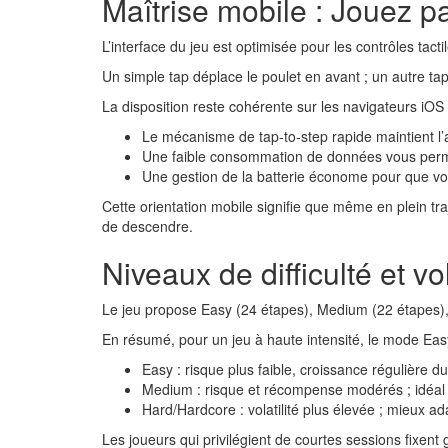
Maîtrise mobile : Jouez p
L’interface du jeu est optimisée pour les contrôles tact
Un simple tap déplace le poulet en avant ; un autre tap
La disposition reste cohérente sur les navigateurs iO
Le mécanisme de tap‑to‑step rapide maintient l’
Une faible consommation de données vous perme
Une gestion de la batterie économe pour que vo
Cette orientation mobile signifie que même en plein tr
de descendre.
Niveaux de difficulté et vol
Le jeu propose Easy (24 étapes), Medium (22 étapes), 
En résumé, pour un jeu à haute intensité, le mode Easy
Easy : risque plus faible, croissance régulière du
Medium : risque et récompense modérés ; idéal p
Hard/Hardcore : volatilité plus élevée ; mieux 
Les joueurs qui privilégient de courtes sessions fix