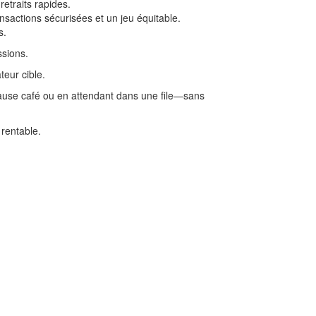
etraits rapides.
nsactions sécurisées et un jeu équitable.
s.
ssions.
teur cible.
pause café ou en attendant dans une file—sans
 rentable.