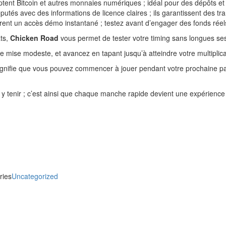
nt Bitcoin et autres monnaies numériques ; idéal pour des dépôts et r
utés avec des informations de licence claires ; ils garantissent des tra
frent un accès démo instantané ; testez avant d’engager des fonds réel
ats,
Chicken Road
vous permet de tester votre timing sans longues se
ne mise modeste, et avancez en tapant jusqu’à atteindre votre multiplica
e signifie que vous pouvez commencer à jouer pendant votre prochaine 
s y tenir ; c’est ainsi que chaque manche rapide devient une expérience
ries
Uncategorized