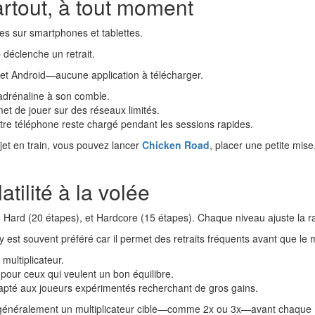
artout, à tout moment
iles sur smartphones et tablettes.
 déclenche un retrait.
S et Android—aucune application à télécharger.
adrénaline à son comble.
t de jouer sur des réseaux limités.
tre téléphone reste chargé pendant les sessions rapides.
ajet en train, vous pouvez lancer
Chicken Road
, placer une petite mise
atilité à la volée
Hard (20 étapes), et Hardcore (15 étapes). Chaque niveau ajuste la ra
 est souvent préféré car il permet des retraits fréquents avant que le m
 multiplicateur.
our ceux qui veulent un bon équilibre.
adapté aux joueurs expérimentés recherchant de gros gains.
ent généralement un multiplicateur cible—comme 2x ou 3x—avant chaque 