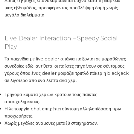
Αυτός ο βρόχος επαναλαμβάνεται συχνά κατά τη διάρκεια
μιας εβδομάδας, προσφέροντας προβλέψιμη δομή χωρίς
μεγάλα διαλείμματα.
Live Dealer Interaction – Speedy Social
Play
Τα παιχνίδια με live dealer σπάνια παίζονται σε μαραθώνιες
συνεδρίες εδώ· αντίθετα, οι παίκτες πηγαίνουν σε σύντομους
γύρους όπου ένας dealer μοιράζει τριπλό πόκερ ή blackjack
σε λιγότερο από ένα λεπτό ανά χέρι.
Γρήγορα κύματα χεριών κρατούν τους παίκτες
απασχολημένους.
Η λειτουργία chat επιτρέπει σύντομη αλληλεπίδραση πριν
προχωρήσετε.
Χωρίς μεγάλες αναμονές μεταξύ στοιχημάτων.