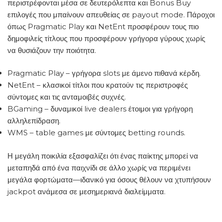
περιστρέφονται μέσα σε δευτερόλεπτα και Bonus Buy
επιλογές που μπαίνουν απευθείας σε payout mode. Πάροχοι
όπως Pragmatic Play και NetEnt προσφέρουν τους πιο
δημοφιλείς τίτλους που προσφέρουν γρήγορα γύρους χωρίς
να θυσιάζουν την ποιότητα.
Pragmatic Play – γρήγορα slots με άμενο πιθανά κέρδη.
NetEnt – κλασικοί τίτλοι που κρατούν τις περιστροφές
σύντομες και τις ανταμοιβές συχνές.
BGaming – δυναμικοί live dealers έτοιμοι για γρήγορη
αλληλεπίδραση.
WMS – table games με σύντομες betting rounds.
Η μεγάλη ποικιλία εξασφαλίζει ότι ένας παίκτης μπορεί να
μεταπηδά από ένα παιχνίδι σε άλλο χωρίς να περιμένει
μεγάλα φορτώματα—ιδανικό για όσους θέλουν να χτυπήσουν
jackpot ανάμεσα σε μεσημεριανά διαλείμματα.