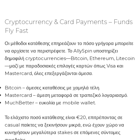
Cryptocurrency & Card Payments – Funds
Fly Fast
Οι μέθοδοι κατάθεσης επηρεάζουν το πόσο γρήγορα μπορείτε
να αρχίσετε να περιστρέφετε. Το AllySpin υποστηρίζει
δημοφιλή cryptocurrencies—Bitcoin, Ethereum, Litecoin
—μαζί με παραδοσιακές επιλογές καρτών όπως Visa και
Mastercard, όλες επεξεργάζονται άμεσα.
Bitcoin – άμεσες καταθέσεις με χαμηλά τέλη.
Mastercard – άμεση μεταφορά σε τραπεζικό λογαριασμό.
MuchBetter – ευκολία με mobile wallet.
Το ελάχιστο ποσό κατάθεσης είναι €20, επιτρέποντας σε
casual παίκτες να ξεκινήσουν μικρά, ενώ έχουν χώρο να
κυνηγήσουν μεγαλύτερα stakes σε επόμενες σύντομες
συνεδρίες.