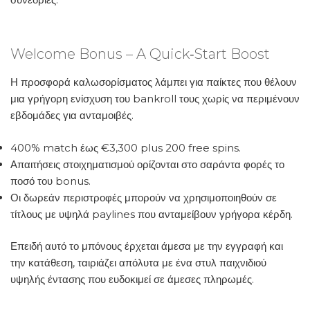
Welcome Bonus – A Quick‑Start Boost
Η προσφορά καλωσορίσματος λάμπει για παίκτες που θέλουν
μια γρήγορη ενίσχυση του bankroll τους χωρίς να περιμένουν
εβδομάδες για ανταμοιβές.
400% match έως €3,300 plus 200 free spins.
Απαιτήσεις στοιχηματισμού ορίζονται στο σαράντα φορές το
ποσό του bonus.
Οι δωρεάν περιστροφές μπορούν να χρησιμοποιηθούν σε
τίτλους με υψηλά paylines που ανταμείβουν γρήγορα κέρδη.
Επειδή αυτό το μπόνους έρχεται άμεσα με την εγγραφή και
την κατάθεση, ταιριάζει απόλυτα με ένα στυλ παιχνιδιού
υψηλής έντασης που ευδοκιμεί σε άμεσες πληρωμές.