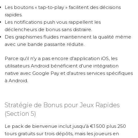
Les boutons « tap‑to‑play » facilitent des décisions
rapides.
Les notifications push vous rappellent les
déclencheurs de bonus sans distraire.
Des graphismes fluides maintiennent la qualité même
avec une bande passante réduite.
Parce qu’il n’y a pas encore d’application iOS, les
utilisateurs Android bénéficient d’une intégration
native avec Google Pay et d’autres services spécifiques
à Android.
Stratégie de Bonus pour Jeux Rapides
(Section 5)
Le pack de bienvenue inclut jusqu’à €1 500 plus 250
tours gratuits sur trois dépôts, mais les joueurs en