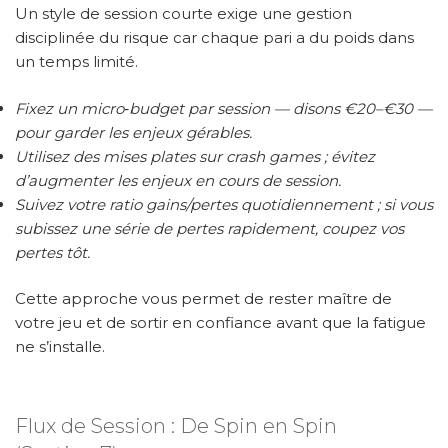
Un style de session courte exige une gestion
disciplinée du risque car chaque pari a du poids dans
un temps limité.
Fixez un micro‑budget par session — disons €20–€30 —
pour garder les enjeux gérables.
Utilisez des mises plates sur crash games ; évitez
d’augmenter les enjeux en cours de session.
Suivez votre ratio gains/pertes quotidiennement ; si vous
subissez une série de pertes rapidement, coupez vos
pertes tôt.
Cette approche vous permet de rester maître de
votre jeu et de sortir en confiance avant que la fatigue
ne s’installe.
Flux de Session : De Spin en Spin