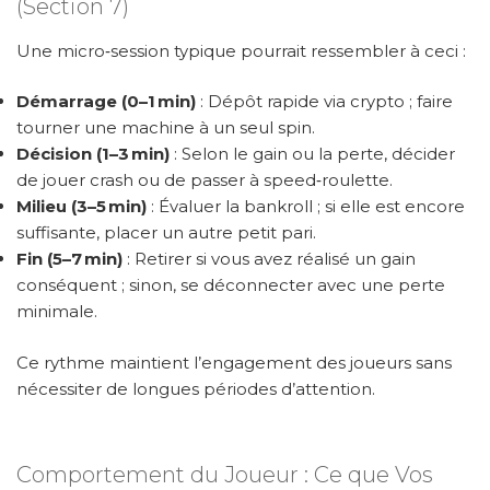
(Section 7)
Une micro‑session typique pourrait ressembler à ceci :
Démarrage (0–1 min)
: Dépôt rapide via crypto ; faire
tourner une machine à un seul spin.
Décision (1–3 min)
: Selon le gain ou la perte, décider
de jouer crash ou de passer à speed‑roulette.
Milieu (3–5 min)
: Évaluer la bankroll ; si elle est encore
suffisante, placer un autre petit pari.
Fin (5–7 min)
: Retirer si vous avez réalisé un gain
conséquent ; sinon, se déconnecter avec une perte
minimale.
Ce rythme maintient l’engagement des joueurs sans
nécessiter de longues périodes d’attention.
Comportement du Joueur : Ce que Vos