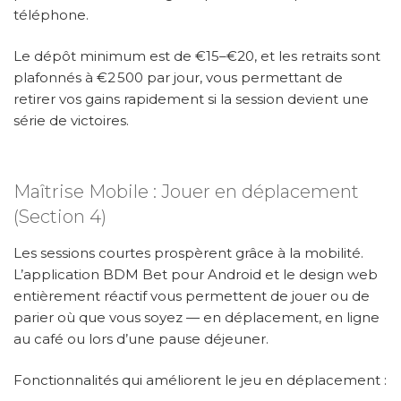
téléphone.
Le dépôt minimum est de €15–€20, et les retraits sont
plafonnés à €2 500 par jour, vous permettant de
retirer vos gains rapidement si la session devient une
série de victoires.
Maîtrise Mobile : Jouer en déplacement
(Section 4)
Les sessions courtes prospèrent grâce à la mobilité.
L’application BDM Bet pour Android et le design web
entièrement réactif vous permettent de jouer ou de
parier où que vous soyez — en déplacement, en ligne
au café ou lors d’une pause déjeuner.
Fonctionnalités qui améliorent le jeu en déplacement :