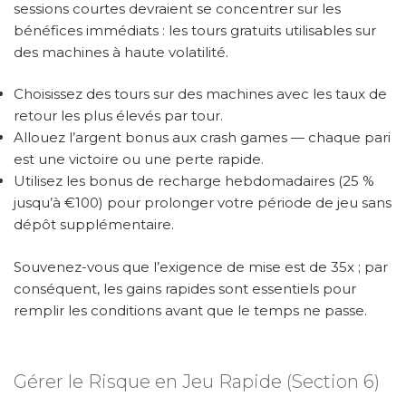
sessions courtes devraient se concentrer sur les
bénéfices immédiats : les tours gratuits utilisables sur
des machines à haute volatilité.
Choisissez des tours sur des machines avec les taux de
retour les plus élevés par tour.
Allouez l’argent bonus aux crash games — chaque pari
est une victoire ou une perte rapide.
Utilisez les bonus de recharge hebdomadaires (25 %
jusqu’à €100) pour prolonger votre période de jeu sans
dépôt supplémentaire.
Souvenez-vous que l’exigence de mise est de 35x ; par
conséquent, les gains rapides sont essentiels pour
remplir les conditions avant que le temps ne passe.
Gérer le Risque en Jeu Rapide (Section 6)