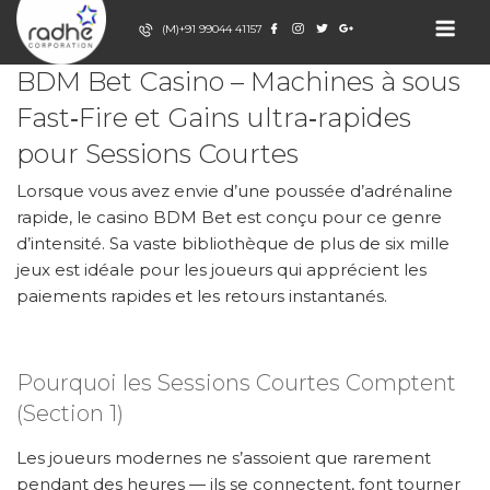
Skip
(M)+91 99044 41157
to
POSTED
JUNE 9, 2026
BY
ADMIN
content
ON
RADHE
BDM Bet Casino – Machines à sous
Event Decor
Company
CORPORATION
Fast‑Fire et Gains ultra‑rapides
pour Sessions Courtes
Lorsque vous avez envie d’une poussée d’adrénaline
rapide, le casino BDM Bet est conçu pour ce genre
d’intensité. Sa vaste bibliothèque de plus de six mille
jeux est idéale pour les joueurs qui apprécient les
paiements rapides et les retours instantanés.
Pourquoi les Sessions Courtes Comptent
(Section 1)
Les joueurs modernes ne s’assoient que rarement
pendant des heures — ils se connectent, font tourner