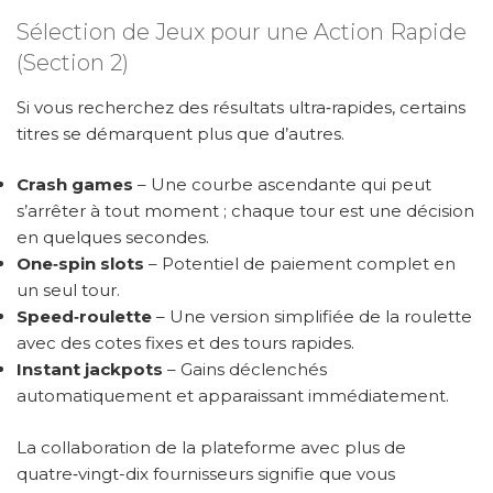
Sélection de Jeux pour une Action Rapide
(Section 2)
Si vous recherchez des résultats ultra‑rapides, certains
titres se démarquent plus que d’autres.
Crash games
– Une courbe ascendante qui peut
s’arrêter à tout moment ; chaque tour est une décision
en quelques secondes.
One‑spin slots
– Potentiel de paiement complet en
un seul tour.
Speed‑roulette
– Une version simplifiée de la roulette
avec des cotes fixes et des tours rapides.
Instant jackpots
– Gains déclenchés
automatiquement et apparaissant immédiatement.
La collaboration de la plateforme avec plus de
quatre‑vingt-dix fournisseurs signifie que vous