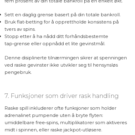
fem prosent av din totale bankroll på en enkelt økt.
Sett en daglig grense basert på din totale bankroll.
Bruk flat‑betting for å opprettholde konsistens på
tvers av spins.
Stopp etter å ha nådd ditt forhåndsbestemte
tap‑grense eller oppnådd et lite gevinstmål.
Denne disiplinerte tilnærmingen sikrer at spenningen
ved raske gevinster ikke utvikler seg til hensynsløs
pengebruk.
7. Funksjoner som driver rask handling
Raske spill inkluderer ofte funksjoner som holder
adrenalinet pumpende uten å bryte flyten:
umiddelbare free‑spins, multiplikatorer som aktiveres
midt i spinnen, eller raske jackpot‑utløsere.