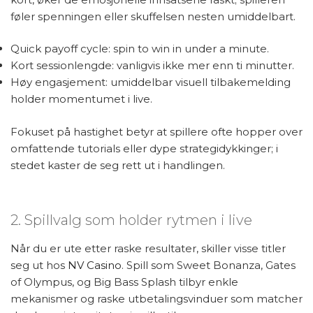
føler spenningen eller skuffelsen nesten umiddelbart.
Quick payoff cycle: spin to win in under a minute.
Kort sessionlengde: vanligvis ikke mer enn ti minutter.
Høy engasjement: umiddelbar visuell tilbakemelding
holder momentumet i live.
Fokuset på hastighet betyr at spillere ofte hopper over
omfattende tutorials eller dype strategidykkinger; i
stedet kaster de seg rett ut i handlingen.
2. Spillvalg som holder rytmen i live
Når du er ute etter raske resultater, skiller visse titler
seg ut hos
NV Casino
. Spill som Sweet Bonanza, Gates
of Olympus, og Big Bass Splash tilbyr enkle
mekanismer og raske utbetalingsvinduer som matcher