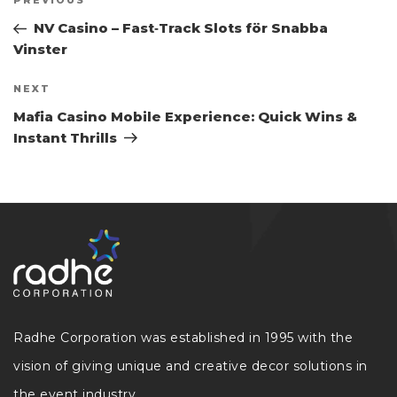
Previous
PREVIOUS
navigation
Post
NV Casino – Fast‑Track Slots för Snabba
Vinster
Next
NEXT
Post
Mafia Casino Mobile Experience: Quick Wins &
Instant Thrills
Radhe Corporation was established in 1995 with the
vision of giving unique and creative decor solutions in
the event industry.