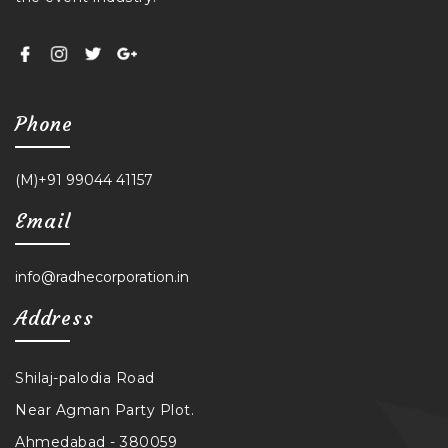
Phone
(M)+91 99044 41157
Email
info@radhecorporation.in
Address
Shilaj-palodia Road
Near Agman Party Plot.
Ahmedabad - 380059