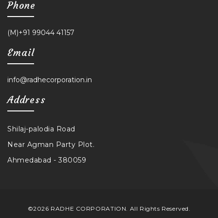
Phone
(M)+91 99044 41157
Email
info@radhecorporation.in
Address
Shilaj-palodia Road
Near Agman Party Plot.
Ahmedabad - 380059
©2026 RADHE CORPORATION. All Rights Reserved.