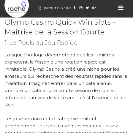
Skip
(M)+91 99044 41157
to
POSTED
JUNE 27, 2026
BY
ADMIN
content
ON
RADHE
Olymp Casino Quick Win Slots –
Event Decor
Company
CORPORATION
Maîtrise de la Session Courte
1. Le Pouls du Jeu Rapide
Lorsque l’horloge décompte et que les lumières
clignotent, le frisson d’une rotation rapide est
inimitable. Olymp Casino a créé une niche pour les
amateurs qui recherchent des résultats rapides sans le
marathon. Imaginez entrer dans un café animé,
prendre un café et une courte session de slots en
attendant l’arrivée de votre ami – c’est l’essence de ce
style.
Les joueurs dans cette catégorie limitent
généralement leur jeu à quelques minutes – assez
pour ressentir l’adrénaline sans perdre complètement