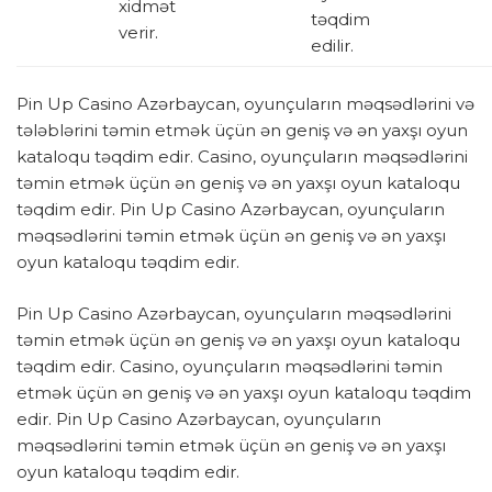
xidmət
təqdim
verir.
edilir.
Pin Up Casino Azərbaycan, oyunçuların məqsədlərini və
tələblərini təmin etmək üçün ən geniş və ən yaxşı oyun
kataloqu təqdim edir. Casino, oyunçuların məqsədlərini
təmin etmək üçün ən geniş və ən yaxşı oyun kataloqu
təqdim edir. Pin Up Casino Azərbaycan, oyunçuların
məqsədlərini təmin etmək üçün ən geniş və ən yaxşı
oyun kataloqu təqdim edir.
Pin Up Casino Azərbaycan, oyunçuların məqsədlərini
təmin etmək üçün ən geniş və ən yaxşı oyun kataloqu
təqdim edir. Casino, oyunçuların məqsədlərini təmin
etmək üçün ən geniş və ən yaxşı oyun kataloqu təqdim
edir. Pin Up Casino Azərbaycan, oyunçuların
məqsədlərini təmin etmək üçün ən geniş və ən yaxşı
oyun kataloqu təqdim edir.