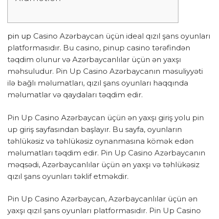
pin up
Casino Azərbaycan üçün ideal qızıl şans oyunları
platformasıdır. Bu casino, pinup casino tərəfindən
təqdim olunur və Azərbaycanlılar üçün ən yaxşı
məhsuludur. Pin Up Casino Azərbaycanın məsuliyyəti
ilə bağlı məlumatları, qızıl şans oyunları haqqında
məlumatlar və qaydaları təqdim edir.
Pin Up Casino Azərbaycan üçün ən yaxşı giriş yolu pin
up giriş sayfasından başlayır. Bu sayfa, oyunların
təhlükəsiz və təhlükəsiz oynanmasına kömək edən
məlumatları təqdim edir. Pin Up Casino Azərbaycanın
məqsədi, Azərbaycanlılar üçün ən yaxşı və təhlükəsiz
qızıl şans oyunları təklif etməkdir.
Pin Up Casino Azərbaycan, Azərbaycanlılar üçün ən
yaxşı qızıl şans oyunları platformasıdır. Pin Up Casino