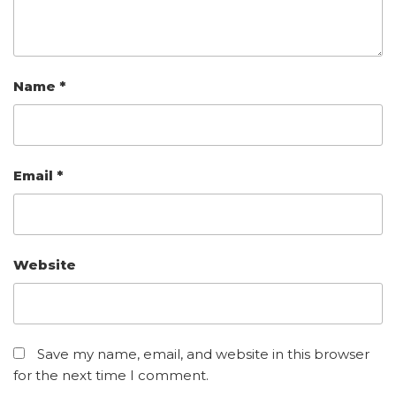
Name
*
Email
*
Website
Save my name, email, and website in this browser
for the next time I comment.