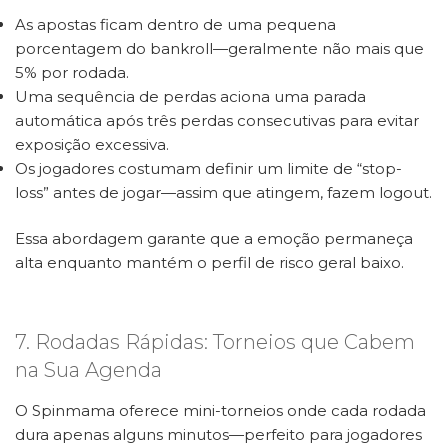
As apostas ficam dentro de uma pequena
porcentagem do bankroll—geralmente não mais que
5% por rodada.
Uma sequência de perdas aciona uma parada
automática após três perdas consecutivas para evitar
exposição excessiva.
Os jogadores costumam definir um limite de “stop-
loss” antes de jogar—assim que atingem, fazem logout.
Essa abordagem garante que a emoção permaneça
alta enquanto mantém o perfil de risco geral baixo.
7. Rodadas Rápidas: Torneios que Cabem
na Sua Agenda
O Spinmama oferece mini-torneios onde cada rodada
dura apenas alguns minutos—perfeito para jogadores