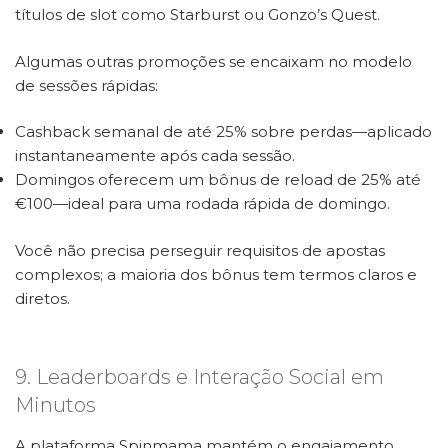
títulos de slot como Starburst ou Gonzo’s Quest.
Algumas outras promoções se encaixam no modelo
de sessões rápidas:
Cashback semanal de até 25% sobre perdas—aplicado
instantaneamente após cada sessão.
Domingos oferecem um bônus de reload de 25% até
€100—ideal para uma rodada rápida de domingo.
Você não precisa perseguir requisitos de apostas
complexos; a maioria dos bônus tem termos claros e
diretos.
9. Leaderboards e Interação Social em
Minutos
A plataforma Spinmama mantém o engajamento