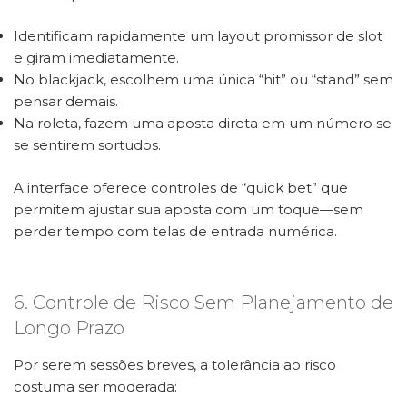
Identificam rapidamente um layout promissor de slot
e giram imediatamente.
No blackjack, escolhem uma única “hit” ou “stand” sem
pensar demais.
Na roleta, fazem uma aposta direta em um número se
se sentirem sortudos.
A interface oferece controles de “quick bet” que
permitem ajustar sua aposta com um toque—sem
perder tempo com telas de entrada numérica.
6. Controle de Risco Sem Planejamento de
Longo Prazo
Por serem sessões breves, a tolerância ao risco
costuma ser moderada: